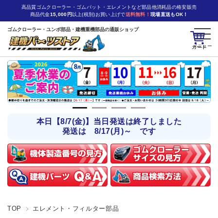
高品質ゴムクローラー・ゴムパット・エレメントなど部品他消耗品の格安販売
商品代金
15,000円
以上(税別)お買い上げで
送料無料！
現場直送もOK！
ゴムクローラー・ユンボ部品・建機重機部品の通販ショップ
カート
本日【8/7(金)】当日発送は終了しました
発送は 8/17(月)～ です
TOP
エレメント・フィルター部品