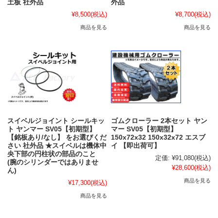
土板 社外品
外品
¥8,500
(税込)
¥8,700
(税込)
商品を見る
商品を見る
スイベルジョイント シールキッ
ゴムクローラー 2本セット ヤン
ト ヤンマー SV05【初期型】
マー SV05【初期型】
【銘板あり/なし】 をお選びくだ
150x72x32 150x32x72 エスブ
さい 社外品 ★スイベルは機体中
イ 【即出荷可】
央下部の円柱状の部品のこと
定価:
¥91,080
(税込)
(腕のシリンダーではありませ
¥28,600
(税込)
ん)
商品を見る
¥17,300
(税込)
商品を見る