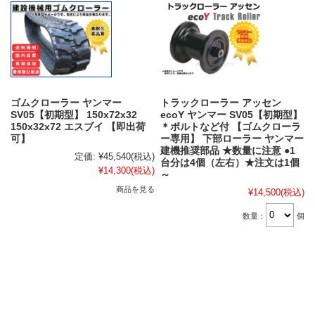
ゴムクローラー ヤンマー
トラックローラー アッセン
SV05【初期型】 150x72x32
ecoY ヤンマー SV05【初期型】
150x32x72 エスブイ 【即出荷
＊ボルトなど付 【ゴムクローラ
可】
ー専用】 下部ローラー ヤンマー
建機推奨部品 ★数量に注意 ●1
定価:
¥45,540
(税込)
台分は4個（左右）★注文は1個
¥14,300
(税込)
～
商品を見る
¥14,500
(税込)
数量：
個