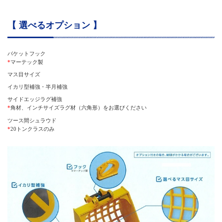
【 選べるオプション 】
バケットフック
*
マーテック製
マス目サイズ
イカリ型補強・半月補強
サイドエッジラグ補強
*
角材、インチサイズラグ材（六角形）をお選びください
ツース間シュラウド
*
20トンクラスのみ