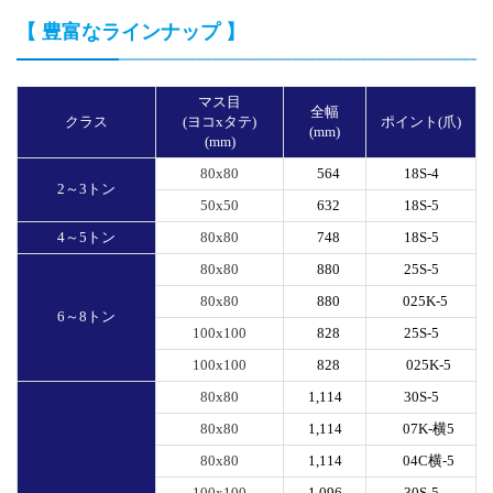
【 豊富なラインナップ 】
マス目
全幅
クラス
(ヨコxタテ)
ポイント(爪)
(mm)
(mm)
80x80
564
18S-4
2～3トン
50x50
632
18S-5
4～5トン
80x80
748
18S-5
80x80
880
25S-5
80x80
880
025K-5
6～8トン
100x100
828
25S-5
100x100
828
025K-5
80x80
1,114
30S-5
80x80
1,114
07K-横5
80x80
1,114
04C横-5
100x100
1,096
30S-5