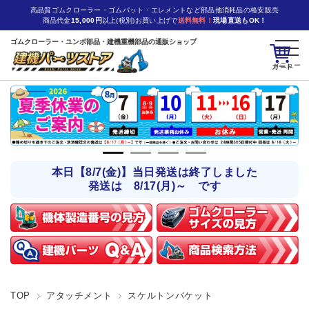
高品質ゴムクローラー・ゴムパット・エレメントなど部品他消耗品の格安販売
商品代金
15,000円
以上(税別)お買い上げで
送料無料！
現場直送もOK！
ゴムクローラー・ユンボ部品・建機重機部品の通販ショップ
カート
本日【8/7(金)】当日発送は終了しました
発送は 8/17(月)～ です
TOP
アタッチメント
スケルトンバケット