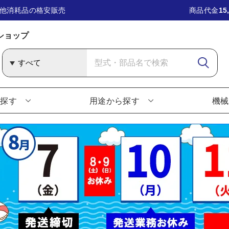
他消耗品の格安販売
商品代金
15
ショップ
ら探す
用途から探す
機械