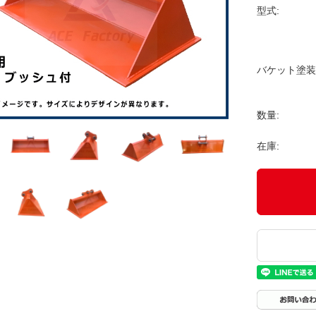
型式:
バケット塗装
数量:
在庫: