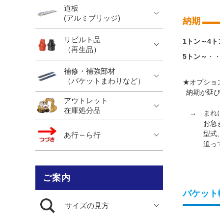
道板
(アルミブリッジ)
納期
リビルト品
1トン～4ト
（再生品）
5トン～
・
補修・補強部材
（バケットまわりなど）
★オプショ
納期が延び
アウトレット
在庫処分品
→ まれに
お急ぎの
型式、送
あ行～ら行
追って、
ご案内
バケット
サイズの見方