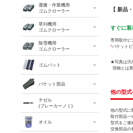
運搬・作業機用
【 新品
ゴムクローラー
草刈機用
すぐに装
ゴムクローラー
専用取付ピ
除雪機用
*
バケットピ
ゴムクローラー
★写真は汎
ゴムパット
現物とは異
バケット部品
他の型式
チゼル
(ブレーカーノミ)
他の型式に
取付部品一
オイル
型式をご連
交換部品の