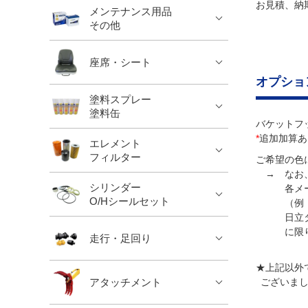
お見積、納
メンテナンス用品
その他
座席・シート
オプショ
塗料スプレー
塗料缶
バケットフ
*
追加加算あ
エレメント
フィルター
ご希望の色
→ なお、
シリンダー
各メーカ
O/Hシールセット
（例：ク
日立タキ
に限り
走行・足回り
★上記以外
アタッチメント
ございまし