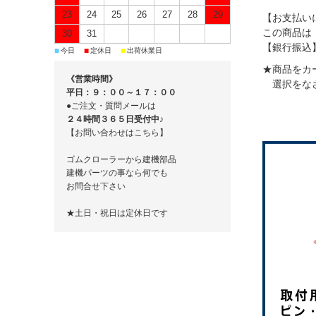
23
24
25
26
27
28
29
【お支払い
この商品は
30
31
【銀行振込
■
■
■
今日
定休日
出荷休業日
★商品をカ
《営業時間》
選択をなさ
平日：９：００～１７：００
●ご注文・質問メールは
２４時間３６５日受付中♪
【お問い合わせはこちら】
ゴムクローラーから建機部品
建機パーツの事なら何でも
お問合せ下さい
★土日・祝日は定休日です