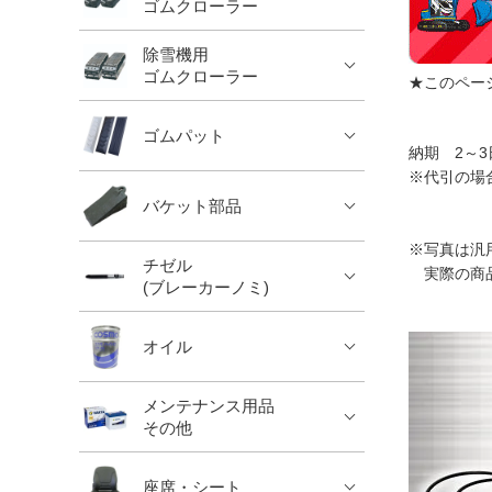
ゴムクローラー
除雪機用
ゴムクローラー
★このペー
ゴムパット
納期 2～3
※代引の場
バケット部品
※写真は汎
チゼル
実際の商品
(ブレーカーノミ)
オイル
メンテナンス用品
その他
座席・シート