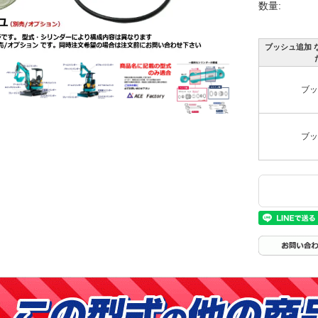
数量:
ブッシュ追加 
ブッ
ブッ