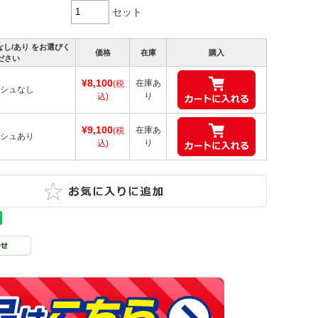
セット
なし/あり をお選びく
価格
在庫
購入
ださい
¥8,100
在庫あ
(税
シュなし
り
込)
¥9,100
在庫あ
(税
シュあり
り
込)