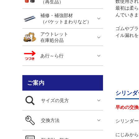
数使用され
（再生品）
最初は柔ら
んでいきま
補修・補強部材
（バケットまわりなど）
ゴムやプラ
アウトレット
イル漏れを
在庫処分品
あ行～ら行
ご案内
シリンダ
サイズの見方
早めの交換
交換方法
シリンダー
にじみから