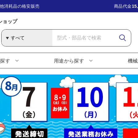
他消耗品の格安販売
商品代金
15
ショップ
ら探す
用途から探す
機械