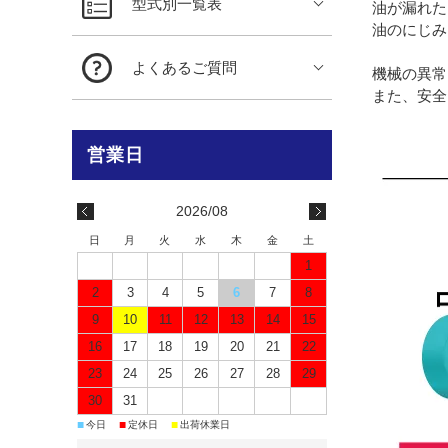
型式別一覧表
油が漏れた
油のにじみ
よくあるご質問
機械の異常
また、安全
2026/08
日
月
火
水
木
金
土
1
2
3
4
5
6
7
8
9
10
11
12
13
14
15
16
17
18
19
20
21
22
23
24
25
26
27
28
29
30
31
■
■
■
今日
定休日
出荷休業日