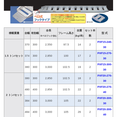
全長
自重
セット本
積載重量
全幅
有効幅
フレーム高さ
型 式
(kg/本)
数
※ベロフック含む
PXF15-240-
370
300
2,550
97.5
14
2
30
PXF15-270-
1.5 トン/セット
374
300
2,850
100
17
2
30
PXF15-300-
380
300
3,000
102.5
19
2
30
PXF20-270-
380
300
2,850
102.5
18
2
30
PXF20-270-
480
400
2,850
102.5
22
2
40
2 トン/セット
PXF20-300-
384
300
3,000
105
22
2
30
PXF20-300-
484
400
3,000
105
26
2
40