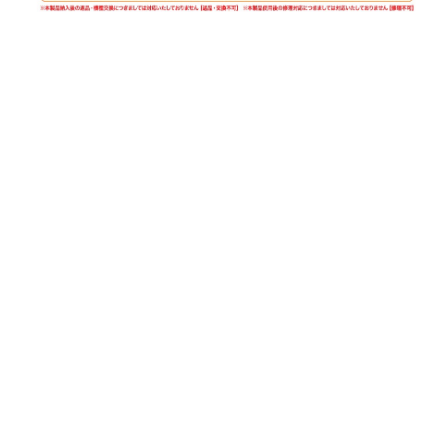
P
X
F