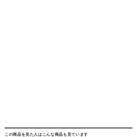
数
量
在
庫
この商品を見た人はこんな商品も見ています