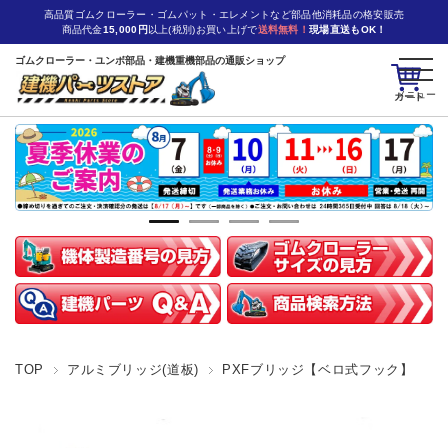
高品質ゴムクローラー・ゴムパット・エレメントなど部品他消耗品の格安販売
商品代金
15,000円
以上(税別)お買い上げで
送料無料！
現場直送もOK！
ゴムクローラー・ユンボ部品・建機重機部品の通販ショップ
カート
TOP
アルミブリッジ(道板)
PXFブリッジ【ベロ式フック】