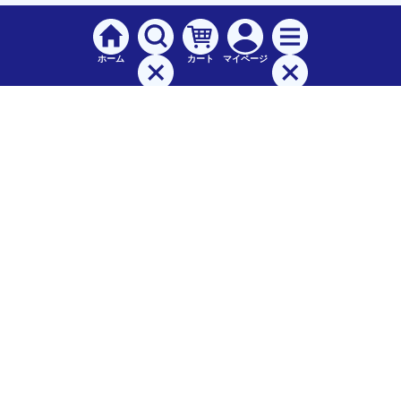
ホーム
カート
マイページ
検索
メニュー
ご
利用案内
お支払について（手数料）
配送料について
納期（配送）について
領収書・請求書・納品書について
交換・返品について
保証について