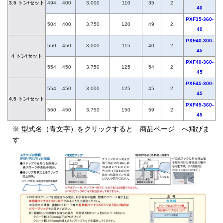
3.5 トン/セット
494
400
3,000
110
35
2
40
PXF35-360-
504
400
3,750
120
49
2
40
PXF40-300-
550
450
3,000
115
40
2
45
4 トン/セット
PXF40-360-
554
450
3,750
125
54
2
45
PXF45-300-
554
450
3,000
125
45
2
45
4.5 トン/セット
PXF45-360-
560
450
3,750
150
59
2
45
※ 型式名（青文字）をクリックすると 商品ページ へ飛びま
す