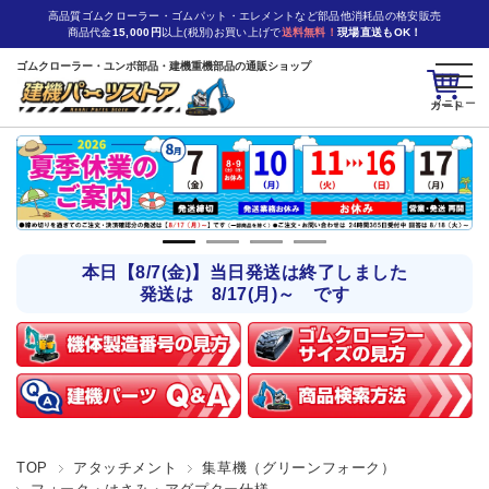
高品質ゴムクローラー・ゴムパット・エレメントなど部品他消耗品の格安販売
商品代金
15,000円
以上(税別)お買い上げで
送料無料！
現場直送もOK！
ゴムクローラー・ユンボ部品・建機重機部品の通販ショップ
カート
本日【8/7(金)】当日発送は終了しました
発送は 8/17(月)～ です
TOP
アタッチメント
集草機（グリーンフォーク）