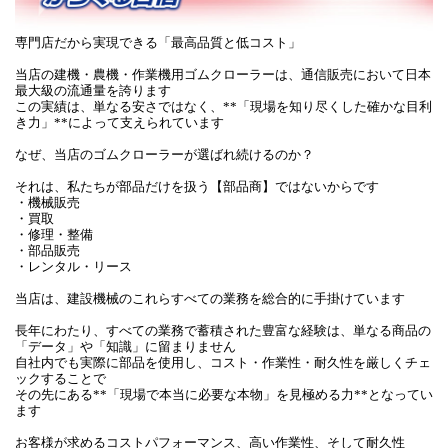
専門店だから実現できる「最高品質と低コスト」
当店の建機・農機・作業機用ゴムクローラーは、通信販売において日本
最大級の流通量を誇ります
この実績は、単なる安さではなく、**「現場を知り尽くした確かな目利
き力」**によって支えられています
なぜ、当店のゴムクローラーが選ばれ続けるのか？
それは、私たちが部品だけを扱う【部品商】ではないからです
・機械販売
・買取
・修理・整備
・部品販売
・レンタル・リース
当店は、建設機械のこれらすべての業務を総合的に手掛けています
長年にわたり、すべての業務で蓄積された豊富な経験は、単なる商品の
「データ」や「知識」に留まりません
自社内でも実際に部品を使用し、コスト・作業性・耐久性を厳しくチェ
ックすることで
その先にある**「現場で本当に必要な本物」を見極める力**となってい
ます
お客様が求めるコストパフォーマンス、高い作業性、そして耐久性