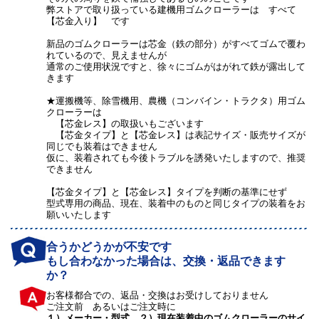
弊ストアで取り扱っている建機用ゴムクローラーは すべて
【芯金入り】 です
新品のゴムクローラーは芯金（鉄の部分）がすべてゴムで覆わ
れているので、見えませんが
通常のご使用状況ですと、徐々にゴムがはがれて鉄が露出して
きます
★運搬機等、除雪機用、農機（コンバイン・トラクタ）用ゴム
クローラーは
【芯金レス】の取扱いもございます
【芯金タイプ】と【芯金レス】は表記サイズ・販売サイズが
同じでも装着はできません
仮に、装着されても今後トラブルを誘発いたしますので、推奨
できません
【芯金タイプ】と【芯金レス】タイプを判断の基準にせず
型式専用の商品、現在、装着中のものと同じタイプの装着をお
願いいたします
合うかどうかが不安です
もし合わなかった場合は、交換・返品できます
か？
お客様都合での、返品・交換はお受けしておりません
ご注文前 あるいはご注文時に
１）メーカー・型式 ２）現在装着中のゴムクローラーのサイ