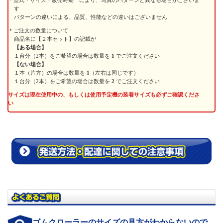
型式・サイズ・販売時期 により、写真のパターンと異なる場合がございま
す
パターンの違いによる、品質、性能などの違いはございません
ご注文の数量について
商品名に【２本セット】の記載が
【ある場合】
１台分（2本）をご希望の場合は数量を
1
でご注文ください
【ない場合】
１本（片方）の場合は数量を
1
（左右は同じです）
１台分（2本）をご希望の場合は数量を
2
でご注文ください
サイズは現在使用中の、もしくは使用予定機の装着サイズも必ずご確認くださ
い
ゴムクローラーのサイズの見方がわからないので