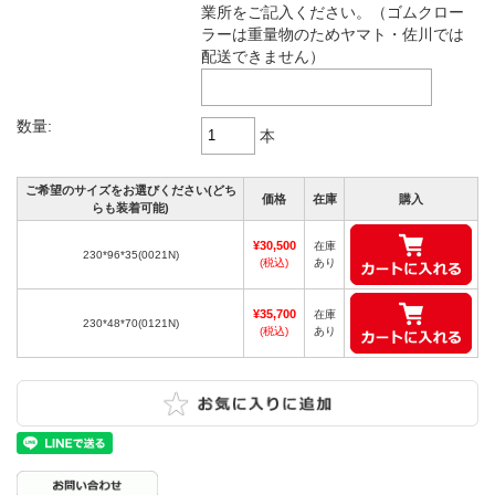
業所をご記入ください。（ゴムクロー
ラーは重量物のためヤマト・佐川では
配送できません）
数量:
本
ご希望のサイズをお選びください(どち
価格
在庫
購入
らも装着可能)
¥30,500
在庫
230*96*35(0021N)
(税込)
あり
¥35,700
在庫
230*48*70(0121N)
(税込)
あり