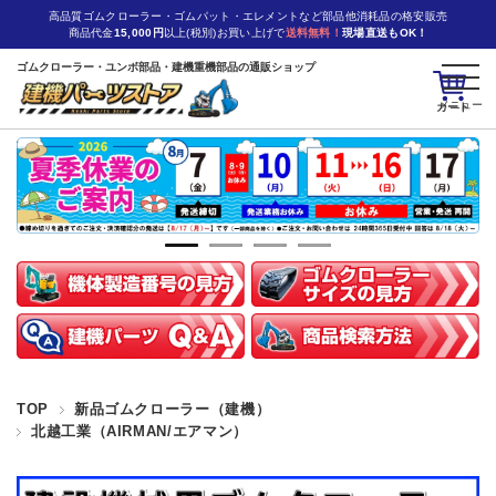
高品質ゴムクローラー・ゴムパット・エレメントなど部品他消耗品の格安販売
商品代金
15,000円
以上(税別)お買い上げで
送料無料！
現場直送もOK！
ゴムクローラー・ユンボ部品・建機重機部品の通販ショップ
カート
TOP
新品ゴムクローラー（建機）
北越工業（AIRMAN/エアマン）