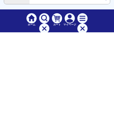
ホーム
カート
マイページ
検索
メニュー
ご
利用案内
お支払について（手数料）
配送料について
納期（配送）について
領収書・請求書・納品書について
交換・返品について