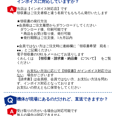
インボイスに対応していますか？
当店は【インボイス対応店】です
領収書はご注文者様と違う名前でももちろん発行いたします
★領収書の発行方法
●会員様はご注文履歴からダウンロードしてください
ダウンロード後、印刷可能です
＊商品をお受け取り後、発行可能
★発行期限はご注文後、1カ月以内
●会員ではない方はご注文時に連絡欄に「領収書希望 宛名：
●●」とご記載ください
電子領収書のURLをメールにてお送りします
くわしくは
【領収書・請求書・納品書 について】
をご覧
ください
なお
お支払い方法に応じて【領収書】がインボイス対応では
ない
場合がございます
【請求書】は会員様、会員ではない方、お支払い方法を問わ
ず、インボイス対応となっております
お支払いの控えともに保管をしてください
機体が現場にあるのだけれど、直送できますか？
受け取りの方がいる場合は対応可能です
無人の場合は対応できません