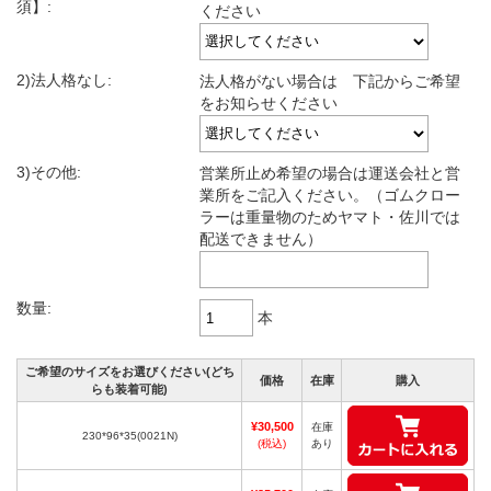
須】:
ください
2)法人格なし:
法人格がない場合は 下記からご希望
をお知らせください
3)その他:
営業所止め希望の場合は運送会社と営
業所をご記入ください。（ゴムクロー
ラーは重量物のためヤマト・佐川では
配送できません）
数量:
本
ご希望のサイズをお選びください(どち
価格
在庫
購入
らも装着可能)
¥30,500
在庫
230*96*35(0021N)
(税込)
あり