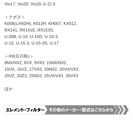
Vio17, Vio20, Vio20-1/-2/-3
＜クボタ＞
K008(L/H/DH), K013H, KH007, KX012,
RX141, RX141E, RX153S,
U-008, U-10, U-10D, U-10-3,
U-15, U-15-3, U-15-3S, U-17
＜IHI(石川島)＞
8NX/NX2, 8VX, 9VX3, 15NX/NX2,
15VX, 15VZ, 17VX3, 20NX2, 20VX/VX3,
20VZ, 20Z3, 25NX2, 25VX/VX3, 30VX3
ほか