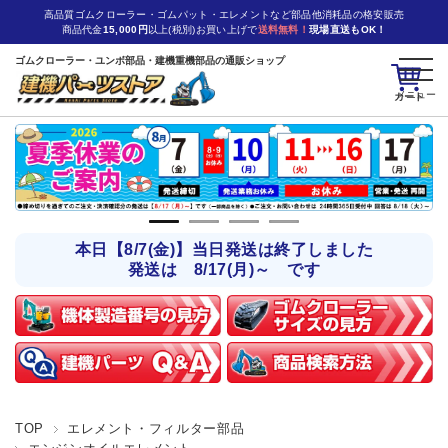
高品質ゴムクローラー・ゴムパット・エレメントなど部品他消耗品の格安販売
商品代金
15,000円
以上(税別)お買い上げで
送料無料！
現場直送もOK！
ゴムクローラー・ユンボ部品・建機重機部品の通販ショップ
カート
本日【8/7(金)】当日発送は終了しました
発送は 8/17(月)～ です
TOP
エレメント・フィルター部品