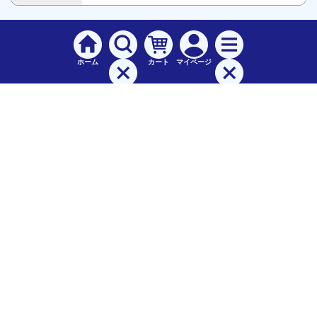
ホーム
カート
マイページ
検索
メニュー
ご
利用案内
お支払について（手数料）
配送料について
納期（配送）について
領収書・請求書・納品書について
交換・返品について