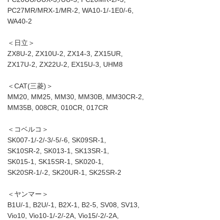
PC27MR/MRX-1/MR-2, WA10-1/-1E0/-6,
WA40-2
＜日立＞
ZX8U-2, ZX10U-2, ZX14-3, ZX15UR,
ZX17U-2, ZX22U-2, EX15U-3, UHM8
＜CAT(三菱)＞
MM20, MM25, MM30, MM30B, MM30CR-2,
MM35B, 008CR, 010CR, 017CR
＜コベルコ＞
SK007-1/-2/-3/-5/-6, SK09SR-1,
SK10SR-2, SK013-1, SK13SR-1,
SK015-1, SK15SR-1, SK020-1,
SK20SR-1/-2, SK20UR-1, SK25SR-2
＜ヤンマー＞
B1U/-1, B2U/-1, B2X-1, B2-5, SV08, SV13,
Vio10, Vio10-1/-2/-2A, Vio15/-2/-2A,