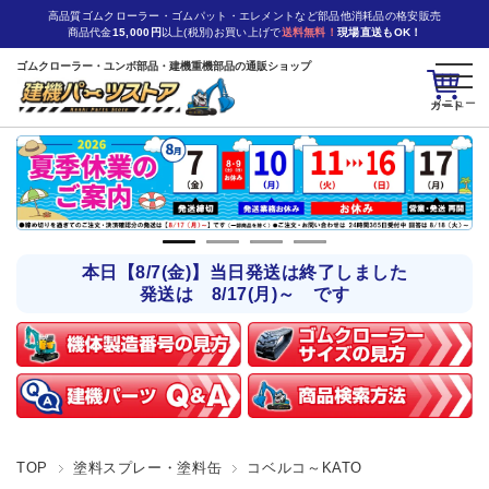
高品質ゴムクローラー・ゴムパット・エレメントなど部品他消耗品の格安販売
商品代金
15,000円
以上(税別)お買い上げで
送料無料！
現場直送もOK！
ゴムクローラー・ユンボ部品・建機重機部品の通販ショップ
カート
本日【8/7(金)】当日発送は終了しました
発送は 8/17(月)～ です
TOP
塗料スプレー・塗料缶
コベルコ～KATO