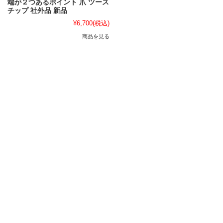
端が２つあるポイント 爪 ツース
チップ 社外品 新品
¥6,700
(税込)
商品を見る