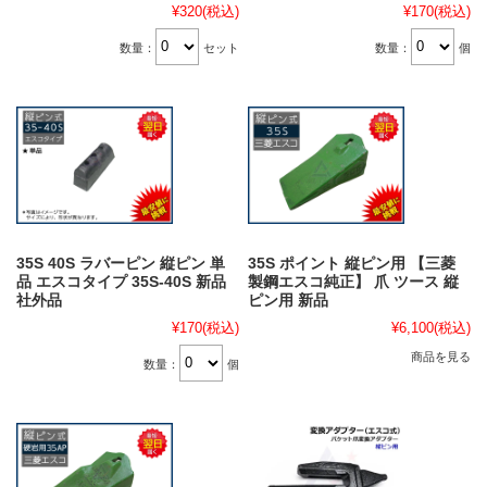
¥320
(税込)
¥170
(税込)
数量：
セット
数量：
個
35S 40S ラバーピン 縦ピン 単
35S ポイント 縦ピン用 【三菱
品 エスコタイプ 35S-40S 新品
製鋼エスコ純正】 爪 ツース 縦
社外品
ピン用 新品
¥170
(税込)
¥6,100
(税込)
商品を見る
数量：
個