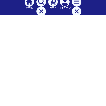
ホーム
カート
マイページ
検索
メニュー
ご
利用案内
お支払について（手数料）
配送料について
納期（配送）について
領収書・請求書・納品書について
交換・返品について
保証について