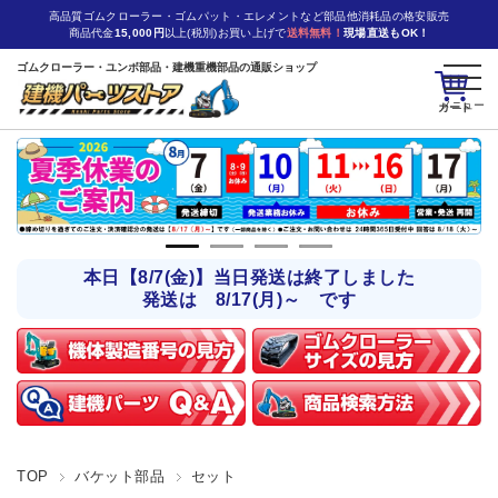
高品質ゴムクローラー・ゴムパット・エレメントなど部品他消耗品の格安販売
商品代金
15,000円
以上(税別)お買い上げで
送料無料！
現場直送もOK！
ゴムクローラー・ユンボ部品・建機重機部品の通販ショップ
カート
本日【8/7(金)】当日発送は終了しました
発送は 8/17(月)～ です
TOP
バケット部品
セット