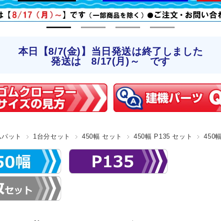
本日【8/7(金)】当日発送は終了しました
発送は 8/17(月)～ です
ムパット
1台分セット
450幅 セット
450幅 P135 セット
450