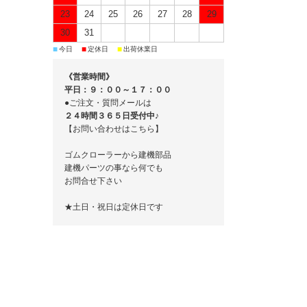
23
24
25
26
27
28
29
30
31
■
■
■
今日
定休日
出荷休業日
《営業時間》
平日：９：００～１７：００
●ご注文・質問メールは
２４時間３６５日受付中♪
【お問い合わせはこちら】
ゴムクローラーから建機部品
建機パーツの事なら何でも
お問合せ下さい
★土日・祝日は定休日です