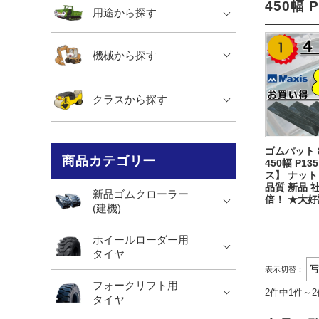
450幅 
用途から探す
機械から探す
クラスから探す
ゴムパット 
商品カテゴリー
450幅 P1
ス】 ナット
品質 新品 
新品ゴムクローラー
倍！ ★大
(建機)
ホイールローダー用
タイヤ
表示切替：
フォークリフト用
2件中1件～
タイヤ