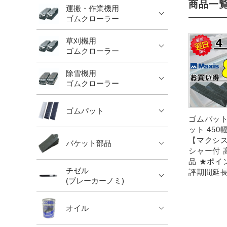
商品一
運搬・作業機用
ゴムクローラー
草刈機用
ゴムクローラー
除雪機用
ゴムクローラー
ゴムパット
ゴムパット
ット 450
【マクシス
バケット部品
シャー付 
品 ★ポイ
チゼル
評期間延
(ブレーカーノミ)
オイル