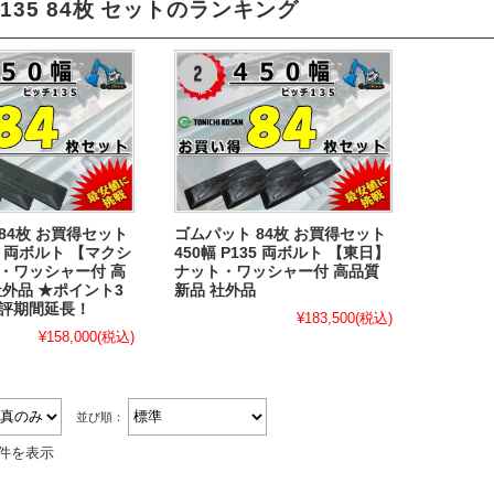
P135 84枚 セットのランキング
84枚 お買得セット
ゴムパット 84枚 お買得セット
35 両ボルト 【マクシ
450幅 P135 両ボルト 【東日】
・ワッシャー付 高
ナット・ワッシャー付 高品質
社外品 ★ポイント3
新品 社外品
好評期間延長！
¥183,500
(税込)
¥158,000
(税込)
並び順：
2件を表示