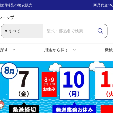
他消耗品の格安販売
商品代金
15
ショップ
ら探す
用途から探す
機械