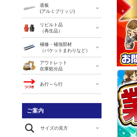
道板
(アルミブリッジ)
リビルト品
（再生品）
補修・補強部材
（バケットまわりなど）
アウトレット
在庫処分品
あ行～ら行
ご案内
サイズの見方