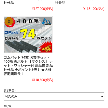
社外品
社外品
¥127,900
(税込)
¥118,100
(税込)
ゴムパット 74枚 お買得セット
400幅 両ボルト 【マクシス】 ナ
ット・ワッシャー付 高品質 新品
社外品 ★ポイント3倍！ ★大好
評期間延長！
¥118,800
(税込)
表示切替：
並び順：