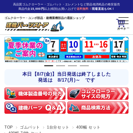
高品質ゴムクローラー・ゴムパット・エレメントなど部品他消耗品の格安販売
商品代金
15,000円
以上(税別)お買い上げで
送料無料！
現場直送もOK！
ゴムクローラー・ユンボ部品・建機重機部品の通販ショップ
カート
本日【8/7(金)】当日発送は終了しました
発送は 8/17(月)～ です
TOP
ゴムパット
1台分セット
400幅 セット