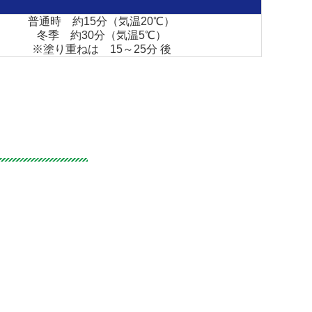
普通時 約15分（気温20℃）
冬季 約30分（気温5℃）
※塗り重ねは 15～25分 後