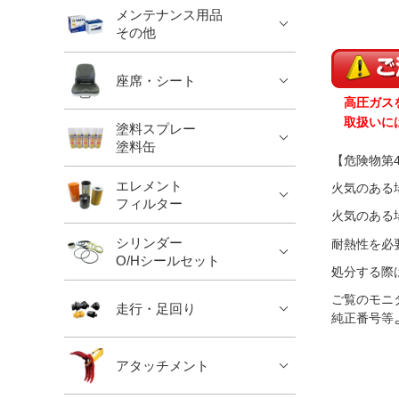
メンテナンス用品
その他
座席・シート
高圧ガスを
取扱いには
塗料スプレー
塗料缶
【危険物第
エレメント
火気のある
フィルター
火気のある
シリンダー
耐熱性を必
O/Hシールセット
処分する際
ご覧のモニ
走行・足回り
純正番号等
アタッチメント