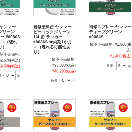
 ヤンマー
補修塗料缶 ヤンマー
補修スプレー ヤンマー
グリーン
ピーコックグリーン
ディープグリーン
ー #0086S
16L缶 ラッカー
#0084SL
月～（遅れ
#0086S ★納期1か月
希望小売価格:
¥1,980
(税
り）
～（遅れる可能性あ
込)
り）
望小売価格:
¥1,400
(税込)
希望小売価格:
32,670
(税込)
¥93,830
(税込)
数量：
本
19,500
(税込)
¥46,200
(税込)
量：
缶
数量：
缶