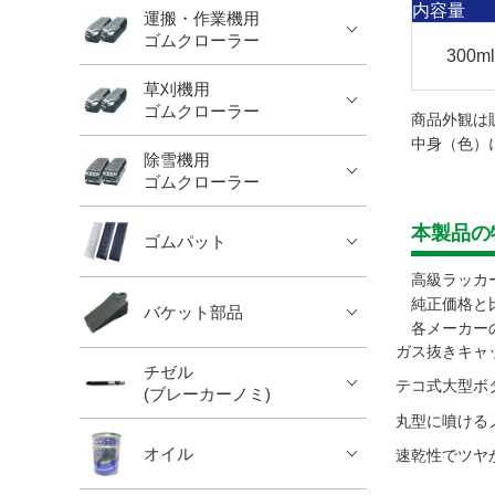
内容量
運搬・作業機用
ゴムクローラー
300ml
草刈機用
ゴムクローラー
商品外観は
中身（色）
除雪機用
ゴムクローラー
本製品の
ゴムパット
高級ラッカ
純正価格と
バケット部品
各メーカー
ガス抜きキャ
チゼル
テコ式大型ボ
(ブレーカーノミ)
丸型に噴け
オイル
速乾性でツヤ