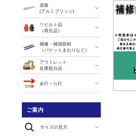
道板
(アルミブリッジ)
リビルト品
（再生品）
補修・補強部材
（バケットまわりなど）
アウトレット
在庫処分品
あ行～ら行
ご案内
サイズの見方