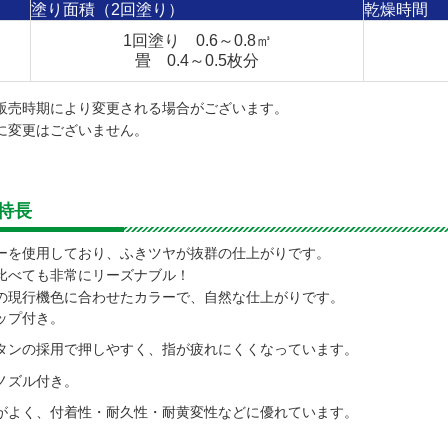
塗り面積（2回塗り）
乾燥時間
1回塗り 0.6～0.8㎥
畳 0.4～0.5枚分
販売時期により変更される場合がございます。
に変更はございません。
特長
ーを使用しており、ふきツヤが抜群の仕上がりです。
比べても非常にリーズナブル！
の現行機色に合わせたカラーで、自然な仕上がりです。
ップ付き。
タンの採用で押しやすく、指が疲れにくくなっています。
るノズル付き。
がよく、付着性・耐久性・耐黄変性などに優れています。