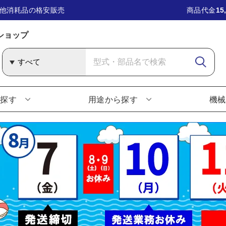
他消耗品の格安販売
商品代金
15
ショップ
ら探す
用途から探す
機械