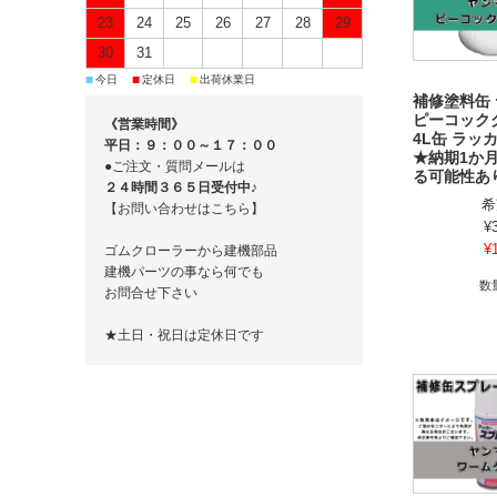
23
24
25
26
27
28
29
30
31
■
■
■
今日
定休日
出荷休業日
補修塗料缶
ピーコック
《営業時間》
4L缶 ラッカ
平日：９：００～１７：００
★納期1か
●ご注文・質問メールは
る可能性あ
２４時間３６５日受付中♪
希
【お問い合わせはこちら】
¥
¥
ゴムクローラーから建機部品
建機パーツの事なら何でも
数
お問合せ下さい
★土日・祝日は定休日です