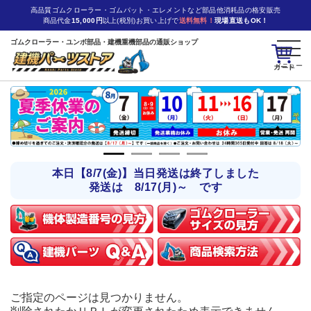
高品質ゴムクローラー・ゴムパット・エレメントなど部品他消耗品の格安販売
商品代金
15,000円
以上(税別)お買い上げで
送料無料！
現場直送もOK！
ゴムクローラー・ユンボ部品・建機重機部品の通販ショップ
カート
本日【8/7(金)】当日発送は終了しました
発送は 8/17(月)～ です
ご指定のページは見つかりません。