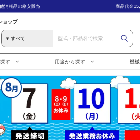
他消耗品の格安販売
商品代金
15
ショップ
ら探す
用途から探す
機械