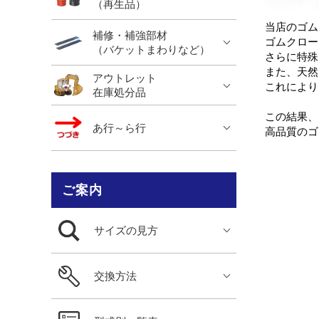
（再生品）
当店のゴム
補修・補強部材
ゴムクロー
（バケットまわりなど）
さらに特殊
また、天然
アウトレット
これにより
在庫処分品
この結果、
あ行～ら行
高品質のゴ
ご案内
サイズの見方
交換方法