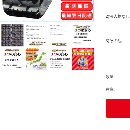
2)法人格なし
3)その他:
数量:
在庫: