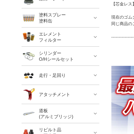
【芯金レス
塗料スプレー
現在のゴム
塗料缶
同じ商品の
エレメント
---------------
フィルター
シリンダー
O/Hシールセット
走行・足回り
アタッチメント
道板
(アルミブリッジ)
リビルト品