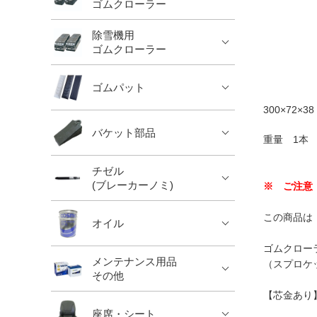
ゴムクローラー
除雪機用
ゴムクローラー
ゴムパット
300×72×38 
バケット部品
重量 1本 約
チゼル
(ブレーカーノミ)
※ ご注意
この商品は
オイル
ゴムクロー
メンテナンス用品
（スプロケ
その他
【芯金あり
座席・シート