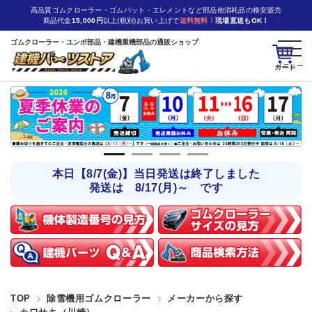
高品質ゴムクローラー・ゴムパット・エレメントなど部品他消耗品の格安販売
商品代金
15,000円
以上(税別)お買い上げで
送料無料！
現場直送もOK！
ゴムクローラー・ユンボ部品・建機重機部品の通販ショップ
カート
本日【8/7(金)】当日発送は終了しました
発送は 8/17(月)～ です
TOP
除雪機用ゴムクローラー
メーカーから探す