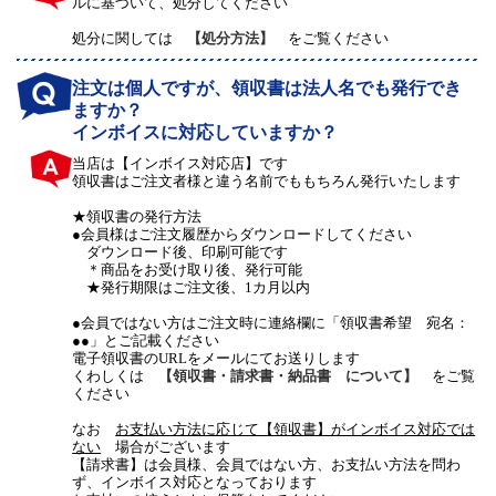
ルに基づいて、処分してください
処分に関しては
【処分方法】
をご覧ください
注文は個人ですが、領収書は法人名でも発行でき
ますか？
インボイスに対応していますか？
当店は【インボイス対応店】です
領収書はご注文者様と違う名前でももちろん発行いたします
★領収書の発行方法
●会員様はご注文履歴からダウンロードしてください
ダウンロード後、印刷可能です
＊商品をお受け取り後、発行可能
★発行期限はご注文後、1カ月以内
●会員ではない方はご注文時に連絡欄に「領収書希望 宛名：
●●」とご記載ください
電子領収書のURLをメールにてお送りします
くわしくは
【領収書・請求書・納品書 について】
をご覧
ください
なお
お支払い方法に応じて【領収書】がインボイス対応では
ない
場合がございます
【請求書】は会員様、会員ではない方、お支払い方法を問わ
ず、インボイス対応となっております