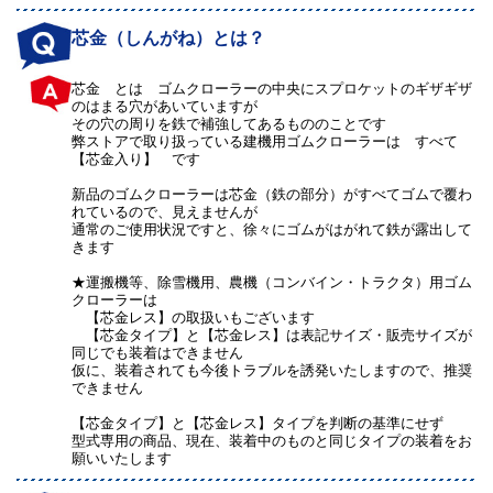
芯金（しんがね）とは？
芯金 とは ゴムクローラーの中央にスプロケットのギザギザ
のはまる穴があいていますが
その穴の周りを鉄で補強してあるもののことです
弊ストアで取り扱っている建機用ゴムクローラーは すべて
【芯金入り】 です
新品のゴムクローラーは芯金（鉄の部分）がすべてゴムで覆わ
れているので、見えませんが
通常のご使用状況ですと、徐々にゴムがはがれて鉄が露出して
きます
★運搬機等、除雪機用、農機（コンバイン・トラクタ）用ゴム
クローラーは
【芯金レス】の取扱いもございます
【芯金タイプ】と【芯金レス】は表記サイズ・販売サイズが
同じでも装着はできません
仮に、装着されても今後トラブルを誘発いたしますので、推奨
できません
【芯金タイプ】と【芯金レス】タイプを判断の基準にせず
型式専用の商品、現在、装着中のものと同じタイプの装着をお
願いいたします