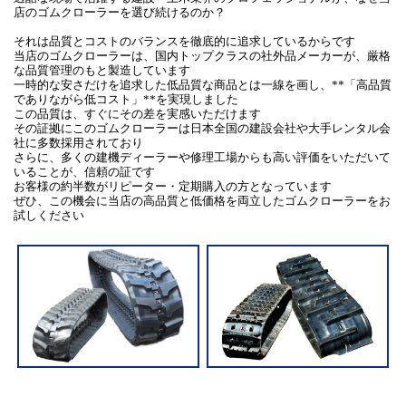
店のゴムクローラーを選び続けるのか？
それは品質とコストのバランスを徹底的に追求しているからです
当店のゴムクローラーは、国内トップクラスの社外品メーカーが、厳格
な品質管理のもと製造しています
一時的な安さだけを追求した低品質な商品とは一線を画し、**「高品質
でありながら低コスト」**を実現しました
この品質は、すぐにその差を実感いただけます
その証拠にこのゴムクローラーは日本全国の建設会社や大手レンタル会
社に多数採用されており
さらに、多くの建機ディーラーや修理工場からも高い評価をいただいて
いることが、信頼の証です
お客様の約半数がリピーター・定期購入の方となっています
ぜひ、この機会に当店の高品質と低価格を両立したゴムクローラーをお
試しください