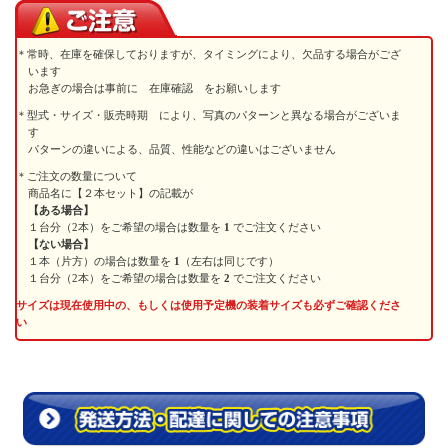
常時、在庫を確保しておりますが、タイミングにより、欠品する場合がござ
います
お急ぎの場合は事前に 在庫確認 をお願いします
型式・サイズ・販売時期 により、写真のパターンと異なる場合がございま
す
パターンの違いによる、品質、性能などの違いはございません
ご注文の数量について
商品名に【２本セット】の記載が
【ある場合】
１台分（2本）をご希望の場合は数量を
1
でご注文ください
【ない場合】
１本（片方）の場合は数量を
1
（左右は同じです）
１台分（2本）をご希望の場合は数量を
2
でご注文ください
サイズは現在使用中の、もしくは使用予定機の装着サイズも必ずご確認くださ
い