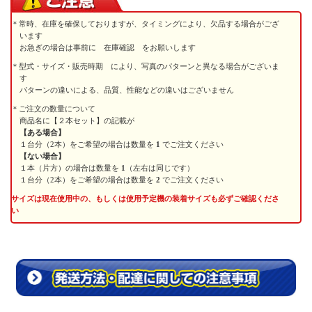
常時、在庫を確保しておりますが、タイミングにより、欠品する場合がござ
います
お急ぎの場合は事前に 在庫確認 をお願いします
型式・サイズ・販売時期 により、写真のパターンと異なる場合がございま
す
パターンの違いによる、品質、性能などの違いはございません
ご注文の数量について
商品名に【２本セット】の記載が
【ある場合】
１台分（2本）をご希望の場合は数量を
1
でご注文ください
【ない場合】
１本（片方）の場合は数量を
1
（左右は同じです）
１台分（2本）をご希望の場合は数量を
2
でご注文ください
サイズは現在使用中の、もしくは使用予定機の装着サイズも必ずご確認くださ
い