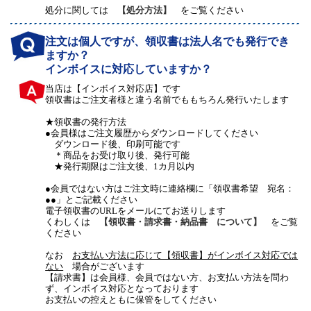
処分に関しては
【処分方法】
をご覧ください
注文は個人ですが、領収書は法人名でも発行でき
ますか？
インボイスに対応していますか？
当店は【インボイス対応店】です
領収書はご注文者様と違う名前でももちろん発行いたします
★領収書の発行方法
●会員様はご注文履歴からダウンロードしてください
ダウンロード後、印刷可能です
＊商品をお受け取り後、発行可能
★発行期限はご注文後、1カ月以内
●会員ではない方はご注文時に連絡欄に「領収書希望 宛名：
●●」とご記載ください
電子領収書のURLをメールにてお送りします
くわしくは
【領収書・請求書・納品書 について】
をご覧
ください
なお
お支払い方法に応じて【領収書】がインボイス対応では
ない
場合がございます
【請求書】は会員様、会員ではない方、お支払い方法を問わ
ず、インボイス対応となっております
お支払いの控えともに保管をしてください