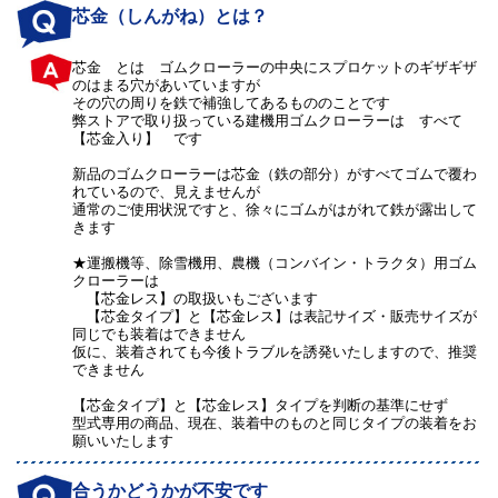
芯金（しんがね）とは？
芯金 とは ゴムクローラーの中央にスプロケットのギザギザ
のはまる穴があいていますが
その穴の周りを鉄で補強してあるもののことです
弊ストアで取り扱っている建機用ゴムクローラーは すべて
【芯金入り】 です
新品のゴムクローラーは芯金（鉄の部分）がすべてゴムで覆わ
れているので、見えませんが
通常のご使用状況ですと、徐々にゴムがはがれて鉄が露出して
きます
★運搬機等、除雪機用、農機（コンバイン・トラクタ）用ゴム
クローラーは
【芯金レス】の取扱いもございます
【芯金タイプ】と【芯金レス】は表記サイズ・販売サイズが
同じでも装着はできません
仮に、装着されても今後トラブルを誘発いたしますので、推奨
できません
【芯金タイプ】と【芯金レス】タイプを判断の基準にせず
型式専用の商品、現在、装着中のものと同じタイプの装着をお
願いいたします
合うかどうかが不安です