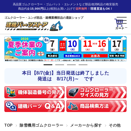
高品質ゴムクローラー・ゴムパット・エレメントなど部品他消耗品の格安販売
商品代金
15,000円
以上(税別)お買い上げで
送料無料！
現場直送もOK！
ゴムクローラー・ユンボ部品・建機重機部品の通販ショップ
カート
本日【8/7(金)】当日発送は終了しました
発送は 8/17(月)～ です
TOP
除雪機用ゴムクローラー
メーカーから探す
その他