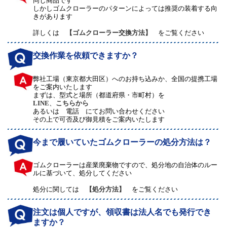
同じ商品です
しかしゴムクローラーのパターンによっては推奨の装着する向
きがあります
詳しくは
【ゴムクローラー交換方法】
をご覧ください
交換作業を依頼できますか？
弊社工場（東京都大田区）へのお持ち込みか、全国の提携工場
をご案内いたします
まずは、型式と場所（都道府県・市町村）を
LINE
、
こちらから
あるいは 電話 にてお問い合わせください
その上で可否及び御見積をご案内いたします
今まで履いていたゴムクローラーの処分方法は？
ゴムクローラーは産業廃棄物ですので、処分地の自治体のルー
ルに基づいて、処分してください
処分に関しては
【処分方法】
をご覧ください
注文は個人ですが、領収書は法人名でも発行でき
ますか？