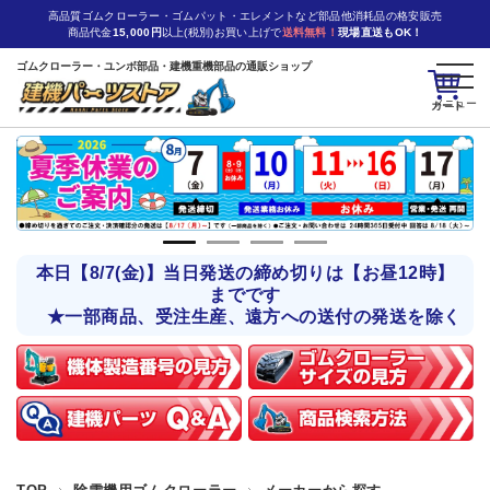
高品質ゴムクローラー・ゴムパット・エレメントなど部品他消耗品の格安販売
商品代金
15,000円
以上(税別)お買い上げで
送料無料！
現場直送もOK！
ゴムクローラー・ユンボ部品・建機重機部品の通販ショップ
カート
本日【8/7(金)】当日発送の締め切りは【お昼12時】
までです
★一部商品、受注生産、遠方への送付の発送を除く