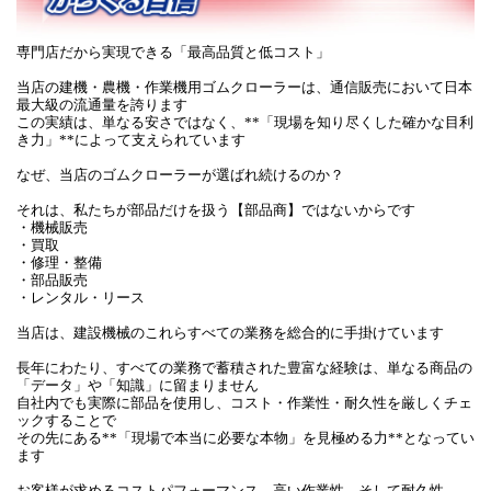
専門店だから実現できる「最高品質と低コスト」
当店の建機・農機・作業機用ゴムクローラーは、通信販売において日本
最大級の流通量を誇ります
この実績は、単なる安さではなく、**「現場を知り尽くした確かな目利
き力」**によって支えられています
なぜ、当店のゴムクローラーが選ばれ続けるのか？
それは、私たちが部品だけを扱う【部品商】ではないからです
・機械販売
・買取
・修理・整備
・部品販売
・レンタル・リース
当店は、建設機械のこれらすべての業務を総合的に手掛けています
長年にわたり、すべての業務で蓄積された豊富な経験は、単なる商品の
「データ」や「知識」に留まりません
自社内でも実際に部品を使用し、コスト・作業性・耐久性を厳しくチェ
ックすることで
その先にある**「現場で本当に必要な本物」を見極める力**となってい
ます
お客様が求めるコストパフォーマンス、高い作業性、そして耐久性