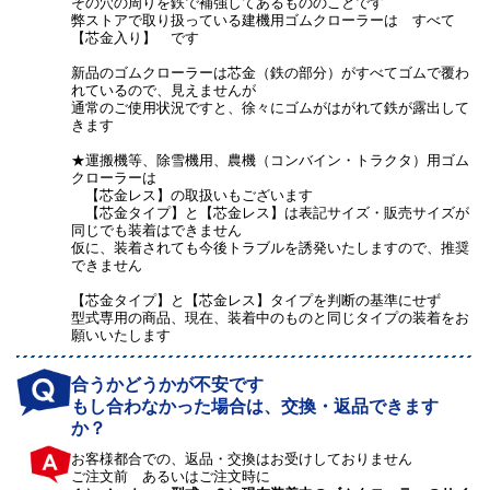
その穴の周りを鉄で補強してあるもののことです
弊ストアで取り扱っている建機用ゴムクローラーは すべて
【芯金入り】 です
新品のゴムクローラーは芯金（鉄の部分）がすべてゴムで覆わ
れているので、見えませんが
通常のご使用状況ですと、徐々にゴムがはがれて鉄が露出して
きます
★運搬機等、除雪機用、農機（コンバイン・トラクタ）用ゴム
クローラーは
【芯金レス】の取扱いもございます
【芯金タイプ】と【芯金レス】は表記サイズ・販売サイズが
同じでも装着はできません
仮に、装着されても今後トラブルを誘発いたしますので、推奨
できません
【芯金タイプ】と【芯金レス】タイプを判断の基準にせず
型式専用の商品、現在、装着中のものと同じタイプの装着をお
願いいたします
合うかどうかが不安です
もし合わなかった場合は、交換・返品できます
か？
お客様都合での、返品・交換はお受けしておりません
ご注文前 あるいはご注文時に