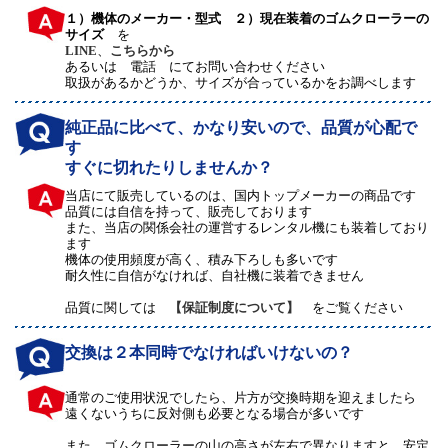
１）機体のメーカー・型式 ２）現在装着のゴムクローラーの
サイズ
を
LINE
、
こちらから
あるいは 電話 にてお問い合わせください
取扱があるかどうか、サイズが合っているかをお調べします
純正品に比べて、かなり安いので、品質が心配で
す
すぐに切れたりしませんか？
当店にて販売しているのは、国内トップメーカーの商品です
品質には自信を持って、販売しております
また、当店の関係会社の運営するレンタル機にも装着しており
ます
機体の使用頻度が高く、積み下ろしも多いです
耐久性に自信がなければ、自社機に装着できません
品質に関しては
【保証制度について】
をご覧ください
交換は２本同時でなければいけないの？
通常のご使用状況でしたら、片方が交換時期を迎えましたら
遠くないうちに反対側も必要となる場合が多いです
また、ゴムクローラーの山の高さが左右で異なりますと、安定