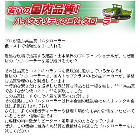
プロが選ぶ高品質ゴムクローラー
低コストで信頼性を手に入れる
過酷な現場で活躍する建設・土木業界のプロフェッショナルが、なぜ当
店のゴムクローラーを選び続けるのか？
それは品質とコストのバランスを徹底的に追求しているからです
当店のゴムクローラーは、国内トップクラスの社外品メーカーが、厳格
な品質管理のもと製造しています
一時的な安さだけを追求した低品質な商品とは一線を画し、**「高品質
でありながら低コスト」**を実現しました
この品質は、すぐにその差を実感いただけます
その証拠にこのゴムクローラーは日本全国の建設会社や大手レンタル会
社に多数採用されており
さらに、多くの建機ディーラーや修理工場からも高い評価をいただいて
いることが、信頼の証です
お客様の約半数がリピーター・定期購入の方となっています
ぜひ、この機会に当店の高品質と低価格を両立したゴムクローラーをお
試しください