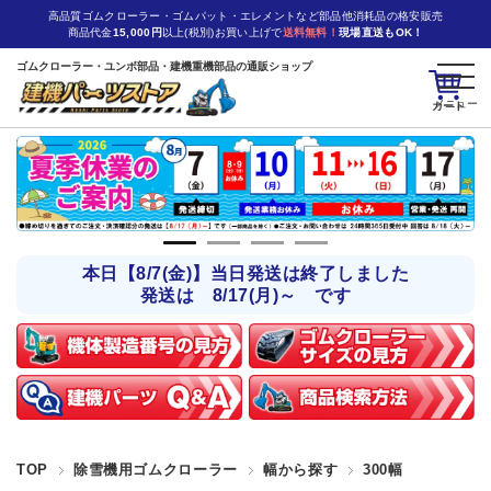
高品質ゴムクローラー・ゴムパット・エレメントなど部品他消耗品の格安販売
商品代金
15,000円
以上(税別)お買い上げで
送料無料！
現場直送もOK！
ゴムクローラー・ユンボ部品・建機重機部品の通販ショップ
カート
本日【8/7(金)】当日発送は終了しました
発送は 8/17(月)～ です
TOP
除雪機用ゴムクローラー
幅から探す
300幅