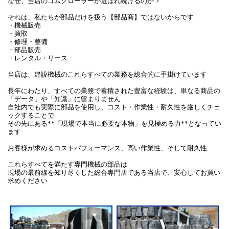
なぜ、当店のゴムクローラーが選ばれ続けるのか？
それは、私たちが部品だけを扱う【部品商】ではないからです
・機械販売
・買取
・修理・整備
・部品販売
・レンタル・リース
当店は、建設機械のこれらすべての業務を総合的に手掛けています
長年にわたり、すべての業務で蓄積された豊富な経験は、単なる商品の
「データ」や「知識」に留まりません
自社内でも実際に部品を使用し、コスト・作業性・耐久性を厳しくチェ
ックすることで
その先にある**「現場で本当に必要な本物」を見極める力**となってい
ます
お客様が求めるコストパフォーマンス、高い作業性、そして耐久性
これらすべてを満たす専門機械の部品は
現場の最前線を知り尽くした総合専門店である当店で、安心してお買い
求めください