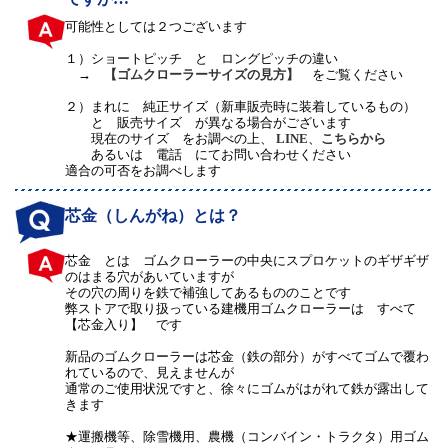
可能性としては２つございます
１）
ショートピッチ と ロングピッチの違い
→
【ゴムクローラーサイズの見方】
をご覧ください
２）
まれに 純正サイズ（新車販売時に装着しているもの）
と 販売サイズ が異なる場合がございます
現在のサイズ をお調べの上、
LINE
、
こちらから
あるいは 電話 にてお問い合わせください
適合の可否をお調べします
芯金（しんがね）とは？
芯金 とは ゴムクローラーの中央にスプロケットのギザギザ
のはまる穴があいていますが
その穴の周りを鉄で補強してあるもののことです
弊ストアで取り扱っている建機用ゴムクローラーは すべて
【芯金入り】 です
新品のゴムクローラーは芯金（鉄の部分）がすべてゴムで覆わ
れているので、見えませんが
通常のご使用状況ですと、徐々にゴムがはがれて鉄が露出して
きます
★運搬機等、除雪機用、農機（コンバイン・トラクタ）用ゴム