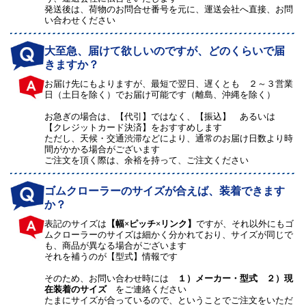
発送後は、荷物のお問合せ番号を元に、運送会社へ直接、お問
い合わせください
大至急、届けて欲しいのですが、どのくらいで届
きますか？
お届け先にもよりますが、最短で翌日、遅くとも ２～３営業
日（土日を除く）でお届け可能です（離島、沖縄を除く）
お急ぎの場合は、【代引】ではなく、【振込】 あるいは
【クレジットカード決済】をおすすめします
ただし、天候・交通渋滞などにより、通常のお届け日数より時
間がかかる場合がございます
ご注文を頂く際は、余裕を持って、ご注文ください
ゴムクローラーのサイズが合えば、装着できます
か？
表記のサイズは
【幅×ピッチ×リンク】
ですが、それ以外にもゴ
ムクローラーのサイズは細かく分かれており、サイズが同じで
も、商品が異なる場合がございます
それを補うのが【型式】情報です
そのため、お問い合わせ時には
１）メーカー・型式 ２）現
在装着のサイズ
をご連絡ください
たまにサイズが合っているので、ということでご注文をいただ