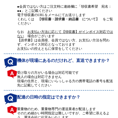
●会員ではない方はご注文時に連絡欄に「領収書希望 宛名：
●●」とご記載ください
電子領収書のURLをメールにてお送りします
くわしくは
【領収書・請求書・納品書 について】
をご覧
ください
なお
お支払い方法に応じて【領収書】がインボイス対応では
ない
場合がございます
【請求書】は会員様、会員ではない方、お支払い方法を問わ
ず、インボイス対応となっております
お支払いの控えともに保管をしてください
機体が現場にあるのだけれど、直送できますか？
受け取りの方がいる場合は対応可能です
無人の場合は対応できません
現場の住所と、現場にいらっしゃる方の携帯電話の番号を配送
先に記載してください
配達の日時の指定はできますか？
重量物のため、重量物専門の運送業者が配送します
そのため細かい時間指定は難しいですが、ご希望に添えるよ
う、運送会社に伝言をいたします