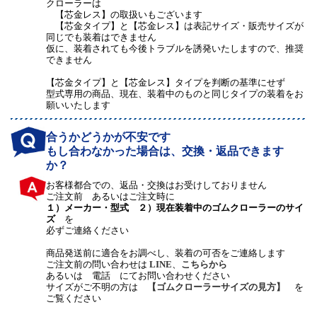
クローラーは
【芯金レス】の取扱いもございます
【芯金タイプ】と【芯金レス】は表記サイズ・販売サイズが
同じでも装着はできません
仮に、装着されても今後トラブルを誘発いたしますので、推奨
できません
【芯金タイプ】と【芯金レス】タイプを判断の基準にせず
型式専用の商品、現在、装着中のものと同じタイプの装着をお
願いいたします
合うかどうかが不安です
もし合わなかった場合は、交換・返品できます
か？
お客様都合での、返品・交換はお受けしておりません
ご注文前 あるいはご注文時に
１）メーカー・型式 ２）現在装着中のゴムクローラーのサイ
ズ
を
必ずご連絡ください
商品発送前に適合をお調べし、装着の可否をご連絡します
ご注文前の問い合わせは
LINE
、
こちらから
あるいは 電話 にてお問い合わせください
サイズがご不明の方は
【ゴムクローラーサイズの見方】
を
ご覧ください