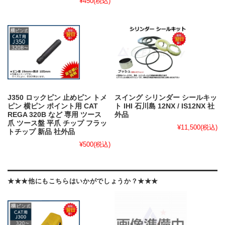
¥450
(税込)
J350 ロックピン 止めピン トメ
スイング シリンダー シールキッ
ピン 横ピン ポイント用 CAT
ト IHI 石川島 12NX / IS12NX 社
REGA 320B など 専用 ツース
外品
爪 ツース盤 平爪 チップ フラッ
¥11,500
(税込)
トチップ 新品 社外品
¥500
(税込)
★★★他にもこちらはいかがでしょうか？★★★