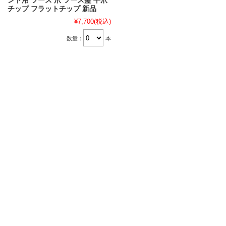
ント用 ツース 爪 ツース盤 平爪
チップ フラットチップ 新品
¥7,700
(税込)
数量：
本