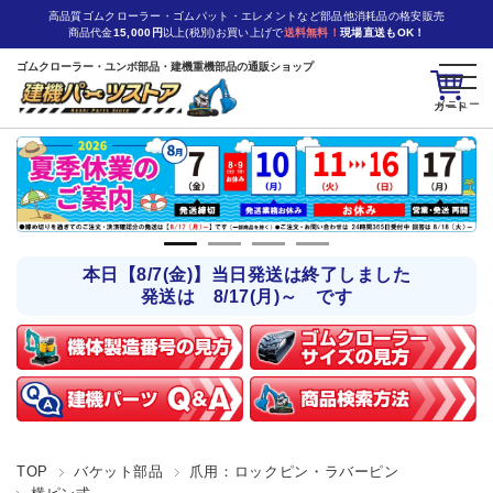
高品質ゴムクローラー・ゴムパット・エレメントなど部品他消耗品の格安販売
商品代金
15,000円
以上(税別)お買い上げで
送料無料！
現場直送もOK！
ゴムクローラー・ユンボ部品・建機重機部品の通販ショップ
カート
本日【8/7(金)】当日発送は終了しました
発送は 8/17(月)～ です
TOP
バケット部品
爪用：ロックピン・ラバーピン