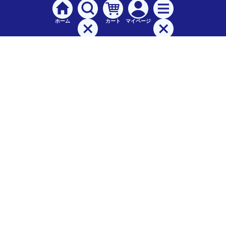
ホーム
カート
マイページ
検索
メニュー
ご
利用案内
お支払について（手数料）
配送料について
納期（配送）について
領収書・請求書・納品書について
交換・返品について
保証について