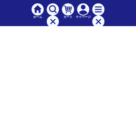
ホーム
カート
マイページ
検索
メニュー
ご
利用案内
お支払について（手数料）
配送料について
納期（配送）について
領収書・請求書・納品書について
交換・返品について
保証について