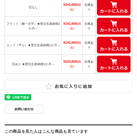
¥141,600
(税
在庫あ
芯なし
込)
り
¥141,600
フラット（横一文字）★受注生産納期1
(税
在庫あ
か月～
込)
り
¥141,600
(税
在庫あ
エンド（平ら）★受注生産納期1か月～
込)
り
¥223,600
(税
在庫あ
芯あり ★受注生産納期1か月～
込)
り
この商品を見た人はこんな商品も見ています