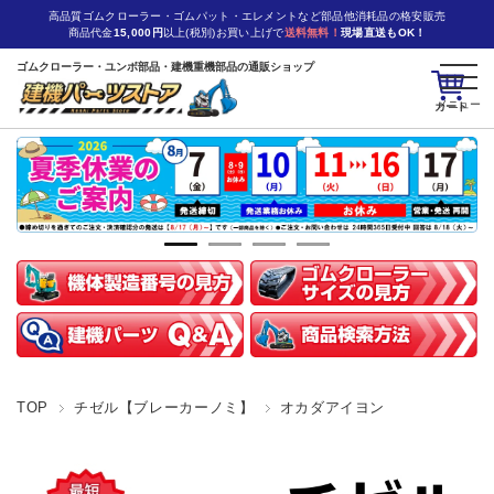
高品質ゴムクローラー・ゴムパット・エレメントなど部品他消耗品の格安販売
商品代金
15,000円
以上(税別)お買い上げで
送料無料！
現場直送もOK！
ゴムクローラー・ユンボ部品・建機重機部品の通販ショップ
カート
TOP
チゼル【ブレーカーノミ】
オカダアイヨン