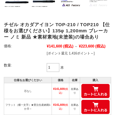
チゼル オカダアイヨン TOP-210 / TOP210 【仕
様をお選びください】135φ 1,200mm ブレーカ
ー ノミ 新品 ★素材素地(未塗装)の場合あり
¥141,600
(税込)
¥223,600
(税込)
価格:
～
[ポイント還元 1,416ポイント～]
数量:
本
仕様をお選びください
価格
在庫
購入
¥141,600
(税
在庫あ
芯なし
込)
り
¥141,600
フラット（横一文字）★受注生産納期1
(税
在庫あ
か月～
込)
り