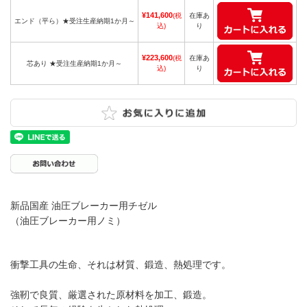
¥141,600
(税
在庫あ
エンド（平ら）★受注生産納期1か月～
込)
り
¥223,600
(税
在庫あ
芯あり ★受注生産納期1か月～
込)
り
新品国産 油圧ブレーカー用チゼル
（油圧ブレーカー用ノミ）
衝撃工具の生命、それは材質、鍛造、熱処理です。
強靭で良質、厳選された原材料を加工、鍛造。