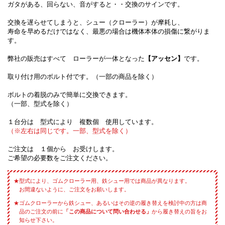
ガタがある、回らない、音がすると・・交換のサインです。
交換を遅らせてしまうと、シュー（クローラー）が摩耗し、
寿命を早めるだけではなく、最悪の場合は機体本体の損傷に繋がりま
す。
弊社の販売はすべて ローラーが一体となった
【アッセン】
です。
取り付け用のボルト付です。（一部の商品を除く）
ボルトの着脱のみで簡単に交換できます。
（一部、型式を除く）
１台分は 型式により 複数個 使用しています。
（※左右は同じです。一部、型式を除く）
ご注文は １個から お受けします。
ご希望の必要数をご注文ください。
型式により、ゴムクローラー用、鉄シュー用では商品が異なります。
お間違ないように、ご注文をお願いします。
ゴムクローラーから鉄シュー、あるいはその逆の履き替えを検討中の方は商
品のご注文の前に
「この商品について問い合わせる」
から履き替えの旨をお
知らせ下さい。