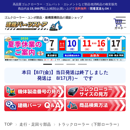
高品質ゴムクローラー・ゴムパット・エレメントなど部品他消耗品の格安販売
商品代金
15,000円
以上(税別)お買い上げで
送料無料！
現場直送もOK！
ゴムクローラー・ユンボ部品・建機重機部品の通販ショップ
カート
本日【8/7(金)】当日発送は終了しました
発送は 8/17(月)～ です
TOP
走行・足回り部品
トラックローラー（下部ローラー）