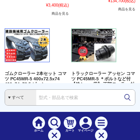
¥134,700
(税込)
¥3,400
(税込)
商品を見る
商品を見る
ゴムクローラー 2本セット コマ
トラックローラー アッセン コマ
ツ PC45MR-5 400x72.5x74
ツ PC45MR-5 ＊ボルトなど付
400x74x72.5 ピーシー
【鉄シュー用】 下部ローラー 社
外品
定価:
¥660,000
(税込)
¥10,800
(税込)
¥269,400
(税込)
商品を見る
数量：
個
ホーム
カート
マイページ