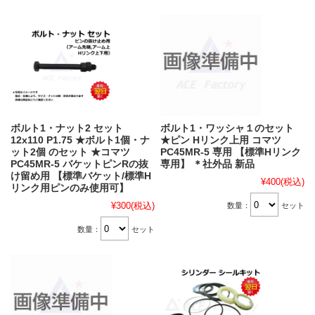
ボルト1・ナット2 セット
ボルト1・ワッシャ１のセット
12x110 P1.75 ★ボルト1個・ナ
★ピン Hリンク上用 コマツ
ット2個 のセット ★コマツ
PC45MR-5 専用 【標準Hリンク
PC45MR-5 バケットピンRの抜
専用】 ＊社外品 新品
け留め用 【標準バケット/標準H
¥400
(税込)
リンク用ピンのみ使用可】
¥300
(税込)
数量：
セット
数量：
セット