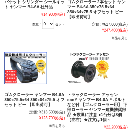
バケット シリンダー シールキッ
ゴムクローラー 2本セット ヤン
ト ヤンマー B4-6A 社外品
マー B4-6A 350x75.5x64
350x64x75.5 オフセット ビー
¥14,900
(税込)
【即出荷可】
定価:
¥627,000
(税込)
数量：
セット
¥247,400
(税込)
商品を見る
ゴムクローラー ヤンマー B4-6A
トラックローラー アッセン
350x75.5x64 350x64x75.5 オフ
ecoY ヤンマー B4-6A ＊ボルト
セット ビー 【即出荷可】
など付 【ゴムクローラー用】 下
部ローラー ヤンマー建機推奨部
定価:
¥313,500
(税込)
品 ★数量に注意 ●1台分は8個
¥123,700
(税込)
（左右）★注文は1個～
商品を見る
¥22,200
(税込)