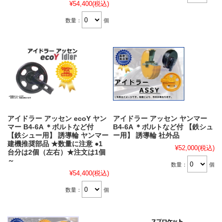
¥54,400
(税込)
数量：
個
アイドラー アッセン ecoY ヤン
アイドラー アッセン ヤンマー
マー B4-6A ＊ボルトなど付
B4-6A ＊ボルトなど付 【鉄シュ
【鉄シュー用】 誘導輪 ヤンマー
ー用】 誘導輪 社外品
建機推奨部品 ★数量に注意 ●1
¥52,000
(税込)
台分は2個（左右）★注文は1個
～
数量：
個
¥54,400
(税込)
数量：
個