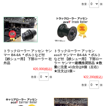
数量：
個
トラックローラー アッセン ヤン
トラックローラー アッセン
マー B4-6A ＊ボルトなど付
ecoY ヤンマー B4-6A ＊ボルト
【鉄シュー用】 下部ローラー 社
など付 【鉄シュー用】 下部ロー
外品
ラー ヤンマー建機推奨部品 ★数
量に注意 ●1台分は8個（左右）
¥20,000
(税込)
★注文は1個～
¥22,200
(税込)
数量：
個
数量：
個