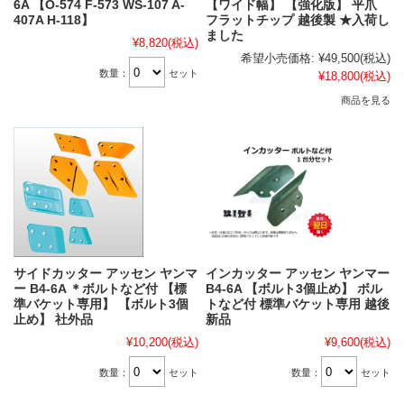
6A 【O-574 F-573 WS-107 A-
【ワイド幅】 【強化版】 平爪
407A H-118】
フラットチップ 越後製 ★入荷し
ました
¥8,820
(税込)
希望小売価格:
¥49,500
(税込)
数量：
セット
¥18,800
(税込)
商品を見る
サイドカッター アッセン ヤンマ
インカッター アッセン ヤンマー
ー B4-6A ＊ボルトなど付 【標
B4-6A 【ボルト3個止め】 ボル
準バケット専用】 【ボルト3個
トなど付 標準バケット専用 越後
止め】 社外品
新品
¥10,200
(税込)
¥9,600
(税込)
数量：
セット
数量：
セット