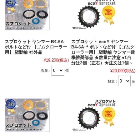
スプロケット ヤンマー B4-6A
スプロケット ecoY ヤンマー
ボルトなど付 【ゴムクローラー
B4-6A ＊ボルトなど付 【ゴムク
用】 駆動輪 社外品
ローラー用】 駆動輪 ヤンマー建
機推奨部品 ★数量に注意 ●1台
¥19,200
(税込)
分は2個（左右）★注文は1個～
¥20,000
(税込)
数量：
個
数量：
個