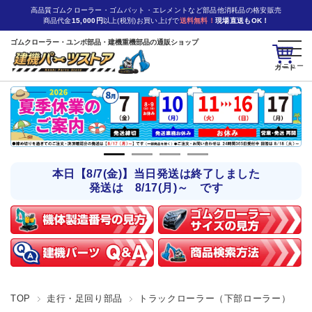
高品質ゴムクローラー・ゴムパット・エレメントなど部品他消耗品の格安販売
商品代金
15,000円
以上(税別)お買い上げで
送料無料！
現場直送もOK！
ゴムクローラー・ユンボ部品・建機重機部品の通販ショップ
カート
本日【8/7(金)】当日発送は終了しました
発送は 8/17(月)～ です
TOP
走行・足回り部品
トラックローラー（下部ローラー）