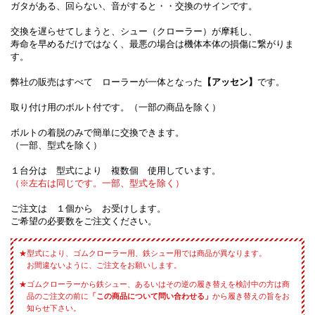
ガタがある、回らない、音がすると・・交換のサインです。
交換を遅らせてしまうと、シュー（クローラー）が摩耗し、
寿命を早めるだけではなく、最悪の場合は機体本体の損傷に繋がりま
す。
弊社の販売はすべて ローラーが一体となった
【アッセン】
です。
取り付け用のボルト付です。（一部の商品を除く）
ボルトの着脱のみで簡単に交換できます。
（一部、型式を除く）
１台分は 型式により 複数個 使用しています。
（※左右は同じです。一部、型式を除く）
ご注文は １個から お受けします。
ご希望の必要数をご注文ください。
型式により、ゴムクローラー用、鉄シュー用では商品が異なります。
お間違ないように、ご注文をお願いします。
ゴムクローラーから鉄シュー、あるいはその逆の履き替えを検討中の方は商
品のご注文の前に
「この商品について問い合わせる」
から履き替えの旨をお
知らせ下さい。