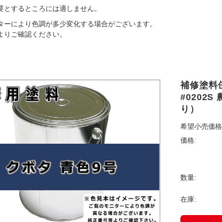
要とするところには適しません。
ターにより色調が多少変化する場合がございます。
よりご確認ください。
補修塗料缶
#0202
り）
希望小売価格
価格:
数量:
在庫: