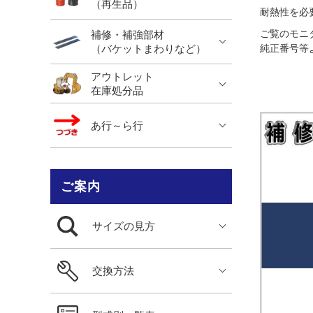
（再生品）
耐熱性を必
補修・補強部材
ご覧のモニ
（バケットまわりなど）
純正番号等
アウトレット
在庫処分品
あ行～ら行
ご案内
サイズの見方
交換方法