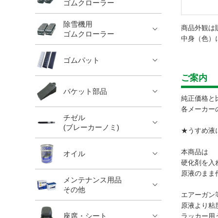
ゴムクローラー
除雪機用
商品外観は
ゴムクローラー
中身（色）
ゴムパット
ご案内
バケット部品
純正価格と
各メーカー
チゼル
(ブレーカーノミ)
★うすめ液
本商品は 
オイル
硬化剤を入
原液のまま
メンテナンス用品
その他
エアーガン
原液より粘
座席・シート
ラッカー用