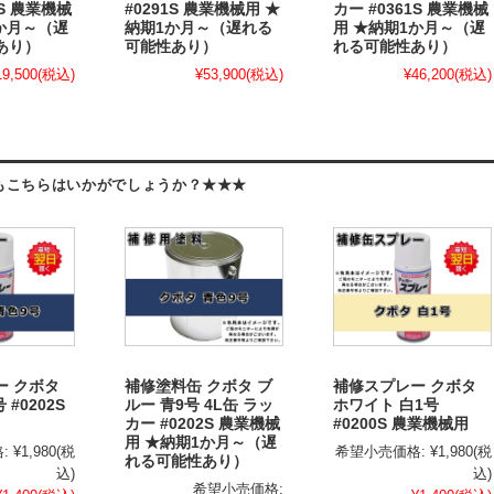
2S 農業機械
#0291S 農業機械用 ★
カー #0361S 農業機械
か月～（遅
納期1か月～（遅れる
用 ★納期1か月～（遅
あり）
可能性あり）
れる可能性あり）
19,500
(税込)
¥53,900
(税込)
¥46,200
(税込)
もこちらはいかがでしょうか？★★★
ー クボタ
補修塗料缶 クボタ ブ
補修スプレー クボタ
 #0202S
ルー 青9号 4L缶 ラッ
ホワイト 白1号
カー #0202S 農業機械
#0200S 農業機械用
用 ★納期1か月～（遅
:
¥1,980
(税
希望小売価格:
¥1,980
(税
れる可能性あり）
込)
込)
希望小売価格: