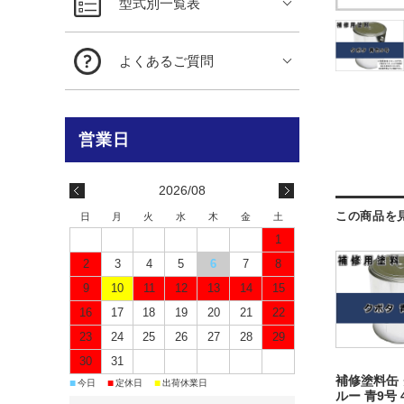
型式別一覧表
よくあるご質問
2026/08
この商品を
日
月
火
水
木
金
土
1
2
3
4
5
6
7
8
9
10
11
12
13
14
15
16
17
18
19
20
21
22
23
24
25
26
27
28
29
30
31
補修塗料缶 
■
■
■
今日
定休日
出荷休業日
ルー 青9号 