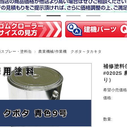
料スプレー・塗料缶
農業機械/作業機 クボタ～タカキタ
補修塗料缶
#0202
り）
希望小売価格
価格:
数量: