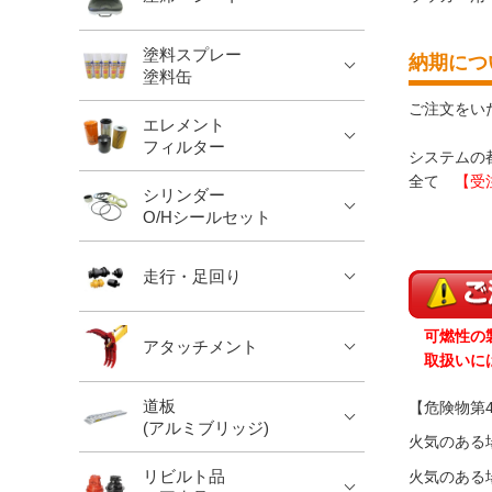
塗料スプレー
納期につ
塗料缶
ご注文をい
エレメント
フィルター
システムの
全て
【受
シリンダー
O/Hシールセット
走行・足回り
可燃性の
アタッチメント
取扱いには
道板
【危険物第
(アルミブリッジ)
火気のある
リビルト品
火気のある