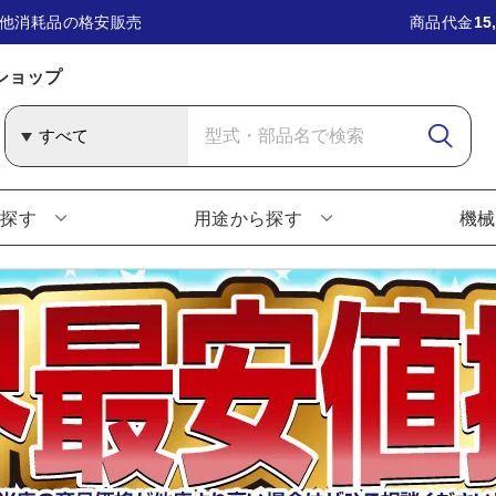
他消耗品の格安販売
商品代金
15
ショップ
ら探す
用途から探す
機械