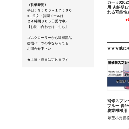
カー #020
《営業時間》
用 ★納期1
平日：９：００～１７：００
れる可能性
●ご注文・質問メールは
¥
２４時間３６５日受付中♪
【お問い合わせはこちら】
ゴムクローラーから建機部品
建機パーツの事なら何でも
★★★他に
お問合せ下さい
★土日・祝日は定休日です
補修スプレ
ブルー 青9号
農業機械用
希望小売価格