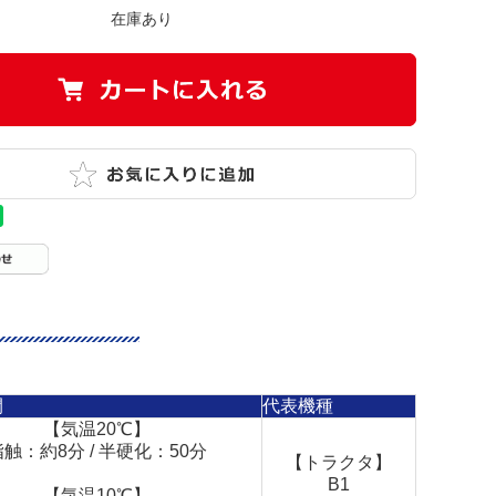
在庫あり
間
代表機種
【気温20℃】
指触：約8分 / 半硬化：50分
【トラクタ】
B1
【気温10℃】