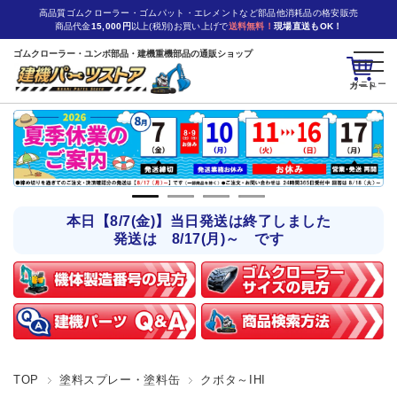
高品質ゴムクローラー・ゴムパット・エレメントなど部品他消耗品の格安販売
商品代金
15,000円
以上(税別)お買い上げで
送料無料！
現場直送もOK！
ゴムクローラー・ユンボ部品・建機重機部品の通販ショップ
カート
本日【8/7(金)】当日発送は終了しました
発送は 8/17(月)～ です
TOP
塗料スプレー・塗料缶
クボタ～IHI