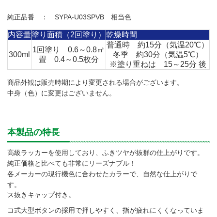
純正品番 ： SYPA-U03SPVB 相当色
内容量
塗り面積（2回塗り）
乾燥時間
普通時 約15分（気温20℃）
1回塗り 0.6～0.8㎥
300ml
冬季 約30分（気温5℃）
畳 0.4～0.5枚分
※塗り重ねは 15～25分 後
商品外観は販売時期により変更される場合がございます。
中身（色）に変更はございません。
本製品の特長
高級ラッカーを使用しており、ふきツヤが抜群の仕上がりです。
純正価格と比べても非常にリーズナブル！
各メーカーの現行機色に合わせたカラーで、自然な仕上がりで
す。
ガス抜きキャップ付き。
テコ式大型ボタンの採用で押しやすく、指が疲れにくくなっていま