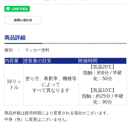
商品詳細
種別 ： ラッカー塗料
内容量
塗装量の目安
乾燥時間
【気温20℃】
指触：約8分 / 半硬
塗り方、希釈率、機種等
化：50分
16リッ
によって
トル
すべて異なります
【気温10℃】
指触：約25分 / 半硬
化：90分
商品外観は販売時期により変更される場合がございます。
中身（色）に変更はございません。