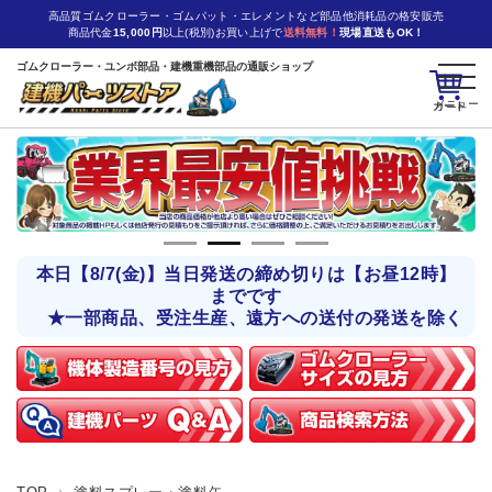
高品質ゴムクローラー・ゴムパット・エレメントなど部品他消耗品の格安販売
商品代金
15,000円
以上(税別)お買い上げで
送料無料！
現場直送もOK！
ゴムクローラー・ユンボ部品・建機重機部品の通販ショップ
カート
本日【8/7(金)】当日発送の締め切りは【お昼12時】
までです
★一部商品、受注生産、遠方への送付の発送を除く