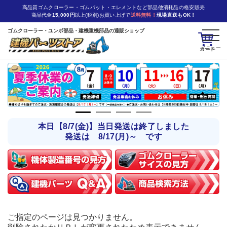
高品質ゴムクローラー・ゴムパット・エレメントなど部品他消耗品の格安販売
商品代金
15,000円
以上(税別)お買い上げで
送料無料！
現場直送もOK！
ゴムクローラー・ユンボ部品・建機重機部品の通販ショップ
カート
本日【8/7(金)】当日発送は終了しました
発送は 8/17(月)～ です
ご指定のページは見つかりません。