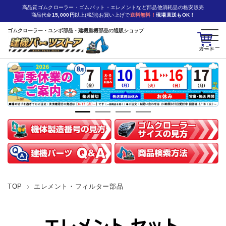
高品質ゴムクローラー・ゴムパット・エレメントなど部品他消耗品の格安販売
商品代金
15,000円
以上(税別)お買い上げで
送料無料！
現場直送もOK！
ゴムクローラー・ユンボ部品・建機重機部品の通販ショップ
カート
TOP
エレメント・フィルター部品