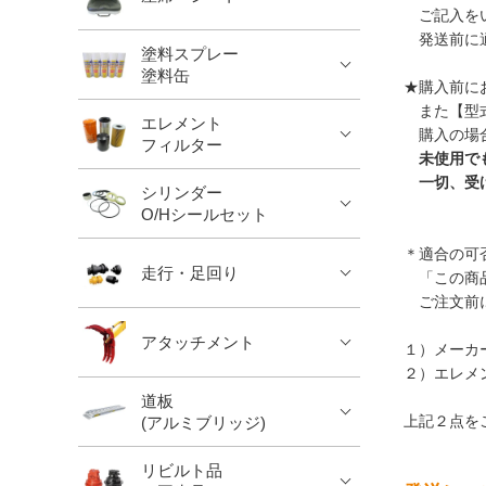
ご記入をい
発送前に適
塗料スプレー
塗料缶
★購入前に
また【型式
エレメント
購入の場
フィルター
未使用で
一切、受
シリンダー
O/Hシールセット
＊適合の可
走行・足回り
「この商品
ご注文前に
アタッチメント
１）メーカ
２）エレメ
道板
上記２点を
(アルミブリッジ)
リビルト品