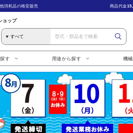
他消耗品の格安販売
商品代金
15
ショップ
ら探す
用途から探す
機械