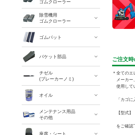
ゴムクローラー
除雪機用
ゴムクローラー
ゴムパット
バケット部品
ご注文時
チゼル
＊全てのエ
(ブレーカーノミ)
メーカー、
使用してい
オイル
「カゴに入
メンテナンス用品
【型式】 
その他
をご確認
座席・シート