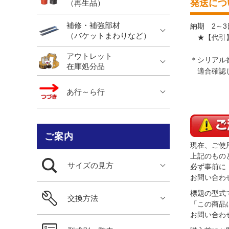
発送につ
（再生品）
補修・補強部材
納期 2～3
（バケットまわりなど）
★【代引】
アウトレット
＊シリアル
在庫処分品
適合確認
あ行～ら行
ご案内
現在、ご使
上記のもの
サイズの見方
必ず事前に
お問い合わ
標題の型式
交換方法
「この商品
お問い合わ