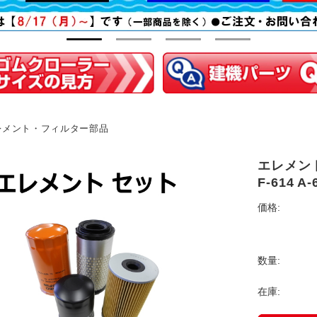
レメント・フィルター部品
エレメント 
F-614 A-
価格:
数量:
在庫: