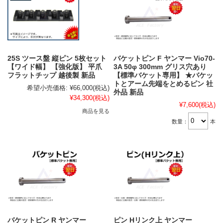
25S ツース盤 縦ピン 5枚セット
バケットピン F ヤンマー Vio70-
【ワイド幅】 【強化版】 平爪
3A 50φ 300mm グリス穴あり
フラットチップ 越後製 新品
【標準バケット専用】 ★バケッ
トとアーム先端をとめるピン 社
希望小売価格:
¥66,000
(税込)
外品 新品
¥34,300
(税込)
¥7,600
(税込)
商品を見る
数量：
本
バケットピン R ヤンマー
ピン Hリンク上 ヤンマー