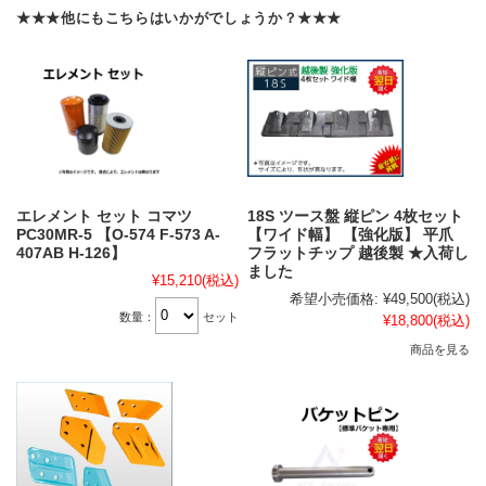
★★★他にもこちらはいかがでしょうか？★★★
エレメント セット コマツ
18S ツース盤 縦ピン 4枚セット
PC30MR-5 【O-574 F-573 A-
【ワイド幅】 【強化版】 平爪
407AB H-126】
フラットチップ 越後製 ★入荷し
ました
¥15,210
(税込)
希望小売価格:
¥49,500
(税込)
数量：
セット
¥18,800
(税込)
商品を見る