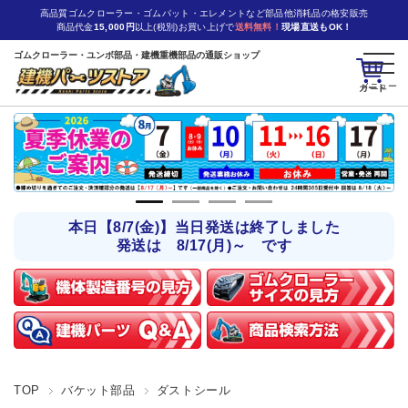
高品質ゴムクローラー・ゴムパット・エレメントなど部品他消耗品の格安販売
商品代金
15,000円
以上(税別)お買い上げで
送料無料！
現場直送もOK！
ゴムクローラー・ユンボ部品・建機重機部品の通販ショップ
カート
本日【8/7(金)】当日発送は終了しました
発送は 8/17(月)～ です
TOP
バケット部品
ダストシール