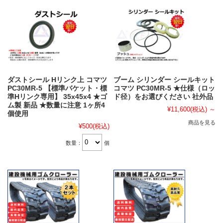
ダストシール Hリンク上 コマツ
ブーム シリンダー シールキット
PC30MR-5 【標準バケット・標
コマツ PC30MR-5 ★仕様（ロッ
準Hリンク専用】 35x45x4 ★ゴ
ド径）をお選びください 社外品
ム製 新品 ★数量に注意 1ヶ所4
¥11,600
(税込)
～
個使用
商品を見る
¥500
(税込)
数量：
個