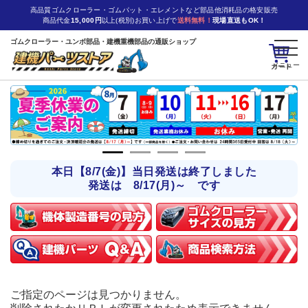
高品質ゴムクローラー・ゴムパット・エレメントなど部品他消耗品の格安販売
商品代金
15,000円
以上(税別)お買い上げで
送料無料！
現場直送もOK！
ゴムクローラー・ユンボ部品・建機重機部品の通販ショップ
カート
本日【8/7(金)】当日発送は終了しました
発送は 8/17(月)～ です
ご指定のページは見つかりません。