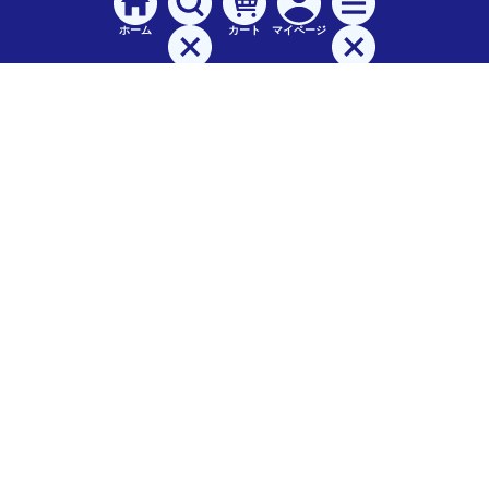
ホーム
カート
マイページ
検索
メニュー
ご
利用案内
お支払について（手数料）
配送料について
納期（配送）について
領収書・請求書・納品書について
交換・返品について
保証について