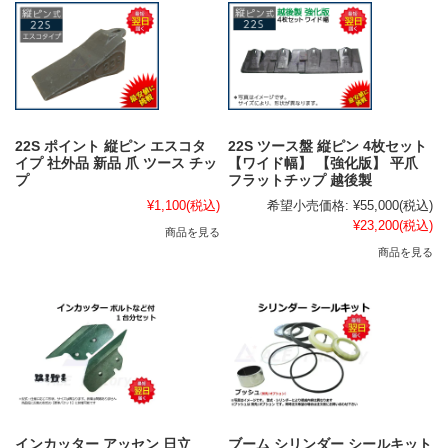
22S ポイント 縦ピン エスコタ
22S ツース盤 縦ピン 4枚セット
イプ 社外品 新品 爪 ツース チッ
【ワイド幅】 【強化版】 平爪
プ
フラットチップ 越後製
¥1,100
(税込)
希望小売価格:
¥55,000
(税込)
¥23,200
(税込)
商品を見る
商品を見る
インカッター アッセン 日立
ブーム シリンダー シールキット