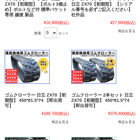
ZX70【初期型】 【ボルト3個止
日立 ZX70【初期型】 【シリア
め】ボルトなど付 標準バケット
ル番号を必ずご記入ください】
専用 越後 新品
社外品
¥16,900
(税込)
¥27,800
(税込)
商品を見る
数量：
セット
ゴムクローラー 日立 ZX70【初
ゴムクローラー 2本セット 日立
期型】 450*81.5*74 【即出荷
ZX70【初期型】 450*81.5*74
可】
【即出荷可】
¥189,700
(税込)
¥379,400
(税込)
商品を見る
商品を見る