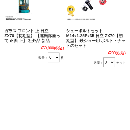
ガラス フロント 上 日立
シューボルトセット
ZX70【初期型】 【運転席座っ
M14x1.25Px35 日立 ZX70【初
て 正面 上】 社外品 新品
期型】 鉄シュー用 ボルト・ナッ
トのセット
¥50,900
(税込)
¥200
(税込)
数量：
枚
数量：
セット