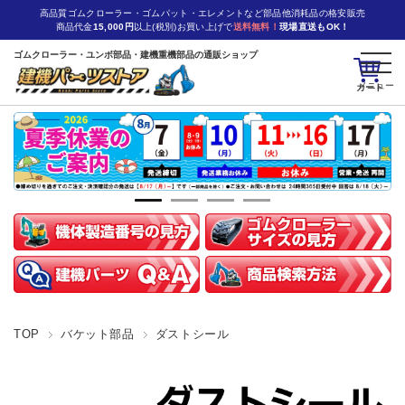
高品質ゴムクローラー・ゴムパット・エレメントなど部品他消耗品の格安販売
商品代金
15,000円
以上(税別)お買い上げで
送料無料！
現場直送もOK！
ゴムクローラー・ユンボ部品・建機重機部品の通販ショップ
カート
TOP
バケット部品
ダストシール