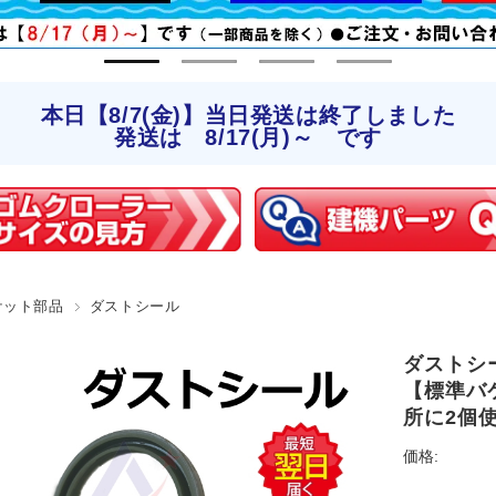
本日【8/7(金)】当日発送は終了しました
発送は 8/17(月)～ です
ケット部品
ダストシール
ダストシール
【標準バケ
所に2個
価格: