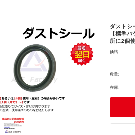
ダストシール
【標準バケ
所に2個
価格:
数量:
在庫: