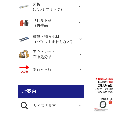
道板
(アルミブリッジ)
リビルト品
（再生品）
補修・補強部材
（バケットまわりなど）
アウトレット
在庫処分品
あ行～ら行
ご案内
サイズの見方