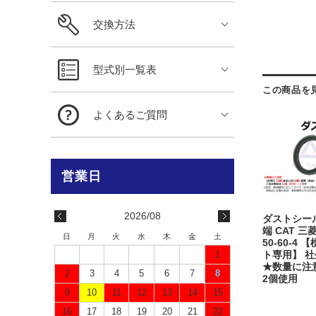
交換方法
型式別一覧表
この商品を
よくあるご質問
2026/08
ダストシー
端 CAT 三菱
日
月
火
水
木
金
土
50-60-4
1
ト専用】 社
★数量に注意
2
3
4
5
6
7
8
2個使用
9
10
11
12
13
14
15
16
17
18
19
20
21
22