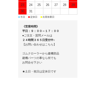
23
24
25
26
27
28
29
30
31
■
■
■
今日
定休日
出荷休業日
《営業時間》
平日：９：００～１７：００
●ご注文・質問メールは
２４時間３６５日受付中♪
【お問い合わせはこちら】
ゴムクローラーから建機部品
建機パーツの事なら何でも
お問合せ下さい
★土日・祝日は定休日です