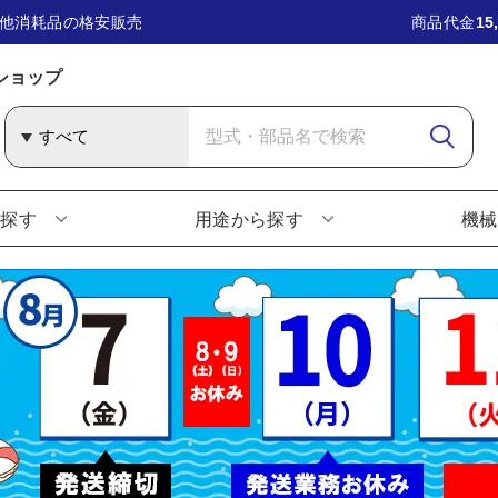
他消耗品の格安販売
商品代金
15
ショップ
ら探す
用途から探す
機械