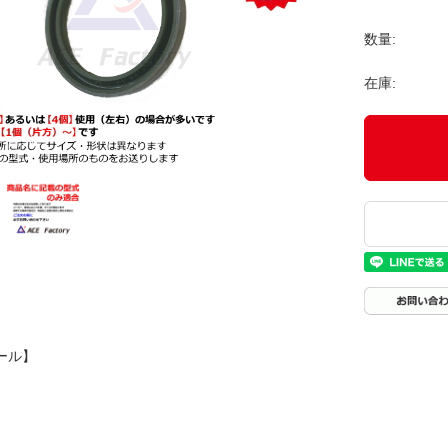
数量:
在庫:
ール】
端