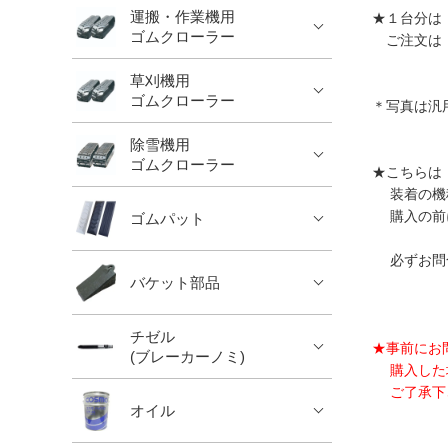
運搬・作業機用
★１台分は
ゴムクローラー
ご注文は 
草刈機用
ゴムクローラー
＊写真は汎
除雪機用
ゴムクローラー
★こちらは
装着の機種
購入の前に
ゴムパット
必ずお問
バケット部品
チゼル
★事前にお
(ブレーカーノミ)
購入した場
ご了承下
オイル