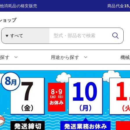
他消耗品の格安販売
商品代金
15
ショップ
ら探す
用途から探す
機械