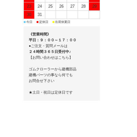
23
24
25
26
27
28
29
30
31
■
■
■
今日
定休日
出荷休業日
《営業時間》
平日：９：００～１７：００
●ご注文・質問メールは
２４時間３６５日受付中♪
【お問い合わせはこちら】
ゴムクローラーから建機部品
建機パーツの事なら何でも
お問合せ下さい
★土日・祝日は定休日です