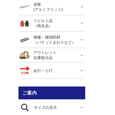
道板
(アルミブリッジ)
リビルト品
（再生品）
補修・補強部材
（バケットまわりなど）
アウトレット
在庫処分品
あ行～ら行
ご案内
サイズの見方