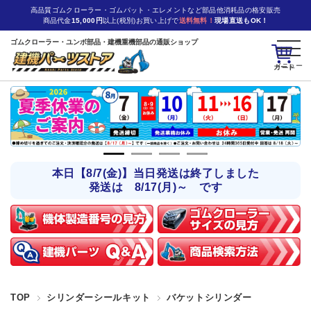
高品質ゴムクローラー・ゴムパット・エレメントなど部品他消耗品の格安販売
商品代金
15,000円
以上(税別)お買い上げで
送料無料！
現場直送もOK！
ゴムクローラー・ユンボ部品・建機重機部品の通販ショップ
カート
本日【8/7(金)】当日発送は終了しました
発送は 8/17(月)～ です
TOP
シリンダーシールキット
バケットシリンダー