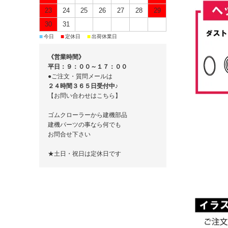
23
24
25
26
27
28
29
30
31
■
■
■
今日
定休日
出荷休業日
《営業時間》
平日：９：００～１７：００
●ご注文・質問メールは
２４時間３６５日受付中♪
【お問い合わせはこちら】
ゴムクローラーから建機部品
建機パーツの事なら何でも
お問合せ下さい
★土日・祝日は定休日です