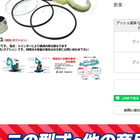
数量:
ブッシュ追加 な
ブッ
ブッ