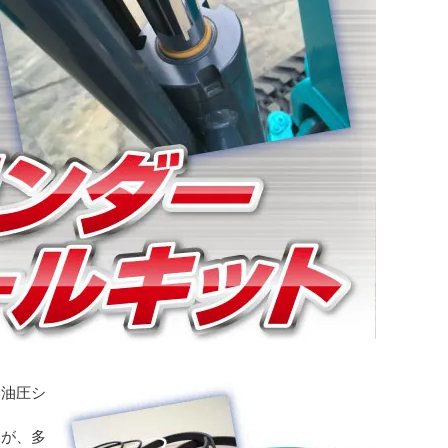
「油圧シ
品が、多