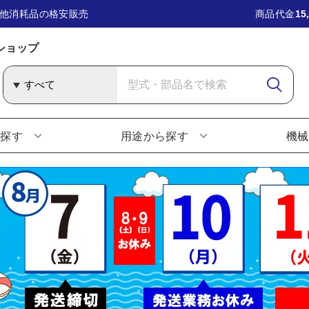
他消耗品の格安販売
商品代金
15
ショップ
ら探す
用途から探す
機械