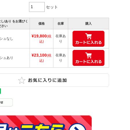
セット
し/あり をお選びく
価格
在庫
購入
ださい
¥19,800
在庫あ
(税
シュなし
り
込)
¥23,100
在庫あ
(税
シュあり
り
込)