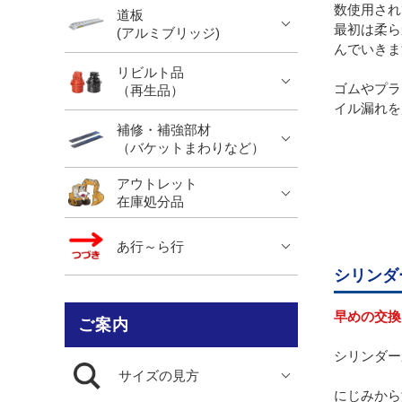
数使用され
道板
最初は柔ら
(アルミブリッジ)
んでいきま
リビルト品
ゴムやプラ
（再生品）
イル漏れを
補修・補強部材
（バケットまわりなど）
アウトレット
在庫処分品
あ行～ら行
シリンダ
早めの交換
ご案内
シリンダー
サイズの見方
にじみから