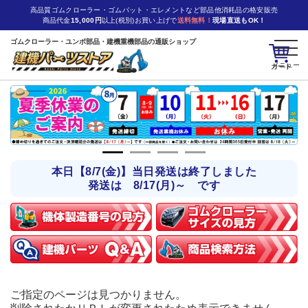
高品質ゴムクローラー・ゴムパット・エレメントなど部品他消耗品の格安販売
商品代金
15,000円
以上(税別)お買い上げで
送料無料！
現場直送もOK！
ゴムクローラー・ユンボ部品・建機重機部品の通販ショップ
カート
本日【8/7(金)】当日発送は終了しました
発送は 8/17(月)～ です
ご指定のページは見つかりません。