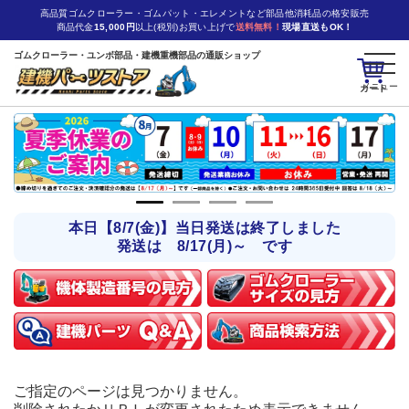
高品質ゴムクローラー・ゴムパット・エレメントなど部品他消耗品の格安販売
商品代金
15,000円
以上(税別)お買い上げで
送料無料！
現場直送もOK！
ゴムクローラー・ユンボ部品・建機重機部品の通販ショップ
カート
本日【8/7(金)】当日発送は終了しました
発送は 8/17(月)～ です
ご指定のページは見つかりません。