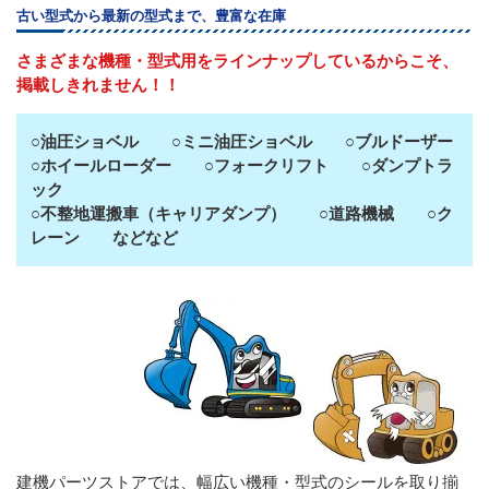
古い型式から最新の型式まで、豊富な在庫
さまざまな機種・型式用をラインナップしているからこそ、
掲載しきれません！！
○油圧ショベル ○ミニ油圧ショベル ○ブルドーザー
○ホイールローダー ○フォークリフト ○ダンプトラ
ック
○不整地運搬車（キャリアダンプ） ○道路機械 ○ク
レーン などなど
建機パーツストアでは、幅広い機種・型式のシールを取り揃