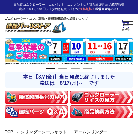
高品質ゴムクローラー・ゴムパット・エレメントなど部品他消耗品の格安販売
商品代金
15,000円
以上(税別)お買い上げで
送料無料！
現場直送もOK！
ゴムクローラー・ユンボ部品・建機重機部品の通販ショップ
カート
本日【8/7(金)】当日発送は終了しました
発送は 8/17(月)～ です
TOP
シリンダーシールキット
アームシリンダー