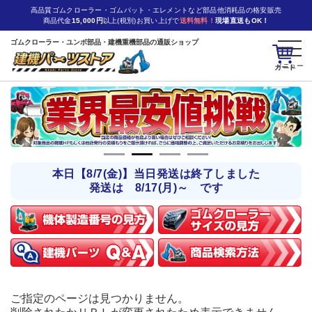
高品質ゴムクローラー・ゴムパット・エレメントなど部品他消耗品の格安販売
商品代金
15,000円
以上(税別)お買い上げで
送料無料！
現場直送もOK！
ゴムクローラー・ユンボ部品・建機重機部品の通販ショップ
カート
本日【8/7(金)】当日発送は終了しました
発送は 8/17(月)～ です
ご指定のページは見つかりません。