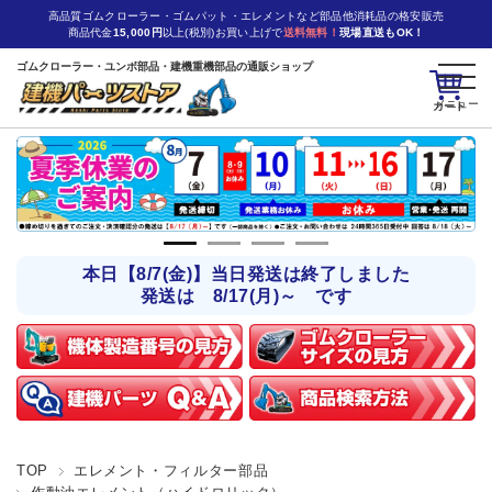
高品質ゴムクローラー・ゴムパット・エレメントなど部品他消耗品の格安販売
商品代金
15,000円
以上(税別)お買い上げで
送料無料！
現場直送もOK！
ゴムクローラー・ユンボ部品・建機重機部品の通販ショップ
カート
本日【8/7(金)】当日発送は終了しました
発送は 8/17(月)～ です
TOP
エレメント・フィルター部品