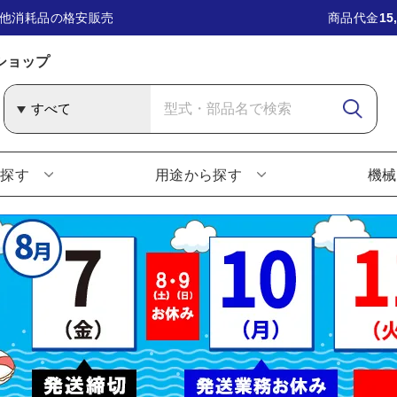
他消耗品の格安販売
商品代金
15
ショップ
ら探す
用途から探す
機械