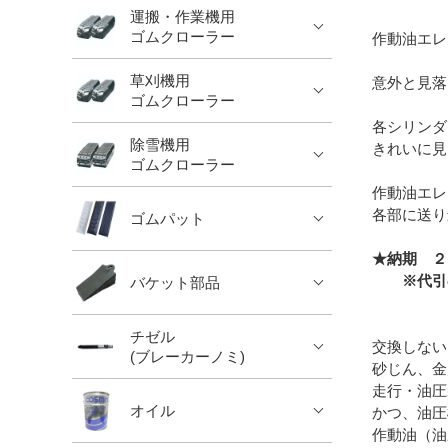
運搬・作業機用
ゴムクローラー
作動油エレ
草刈機用
意外と見落
ゴムクローラー
各シリンダ
除雪機用
きれいに見
ゴムクローラー
作動油エレ
各部に送り
ゴムパット
★納期 ２
※代引の
バケット部品
チゼル
交換しない
(ブレーカーノミ)
砂じん、金
走行・油圧
オイル
かつ、油圧
作動油（油