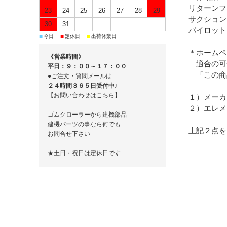
リターンフ
23
24
25
26
27
28
29
サクション
30
31
パイロット
■
■
■
今日
定休日
出荷休業日
＊ホームペ
《営業時間》
適合の可
平日：９：００～１７：００
「この商
●ご注文・質問メールは
２４時間３６５日受付中♪
【お問い合わせはこちら】
１）メーカ
２）エレメ
ゴムクローラーから建機部品
建機パーツの事なら何でも
上記２点を
お問合せ下さい
★土日・祝日は定休日です