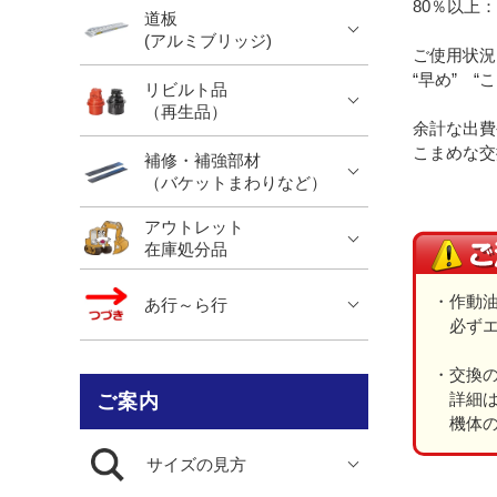
80％以上：
道板
(アルミブリッジ)
ご使用状況
“早め” 
リビルト品
（再生品）
余計な出費
こまめな交
補修・補強部材
（バケットまわりなど）
アウトレット
在庫処分品
・作動
あ行～ら行
必ずエ
・交換
詳細は
ご案内
機体の
サイズの見方