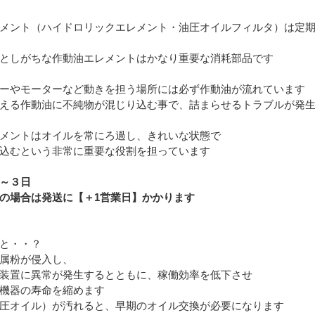
メント（ハイドロリックエレメント・油圧オイルフィルタ）は定
としがちな作動油エレメントはかなり重要な消耗部品です
ーやモーターなど動きを担う場所には必ず作動油が流れています
える作動油に不純物が混じり込む事で、詰まらせるトラブルが発
メントはオイルを常にろ過し、きれいな状態で
込むという非常に重要な役割を担っています
～３日
場合は発送に【＋1営業日】かかります
と・・？
属粉が侵入し、
装置に異常が発生するとともに、稼働効率を低下させ
機器の寿命を縮めます
圧オイル）が汚れると、早期のオイル交換が必要になります