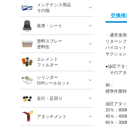
メンテナンス用品
その他
交換推
座席・シート
・通常使用
塗料スプレー
リターンフ
塗料缶
パイロット
サクション
エレメント
フィルター
●油圧アタ
そのアタ
シリンダー
O/Hシールセット
例：
標準作業時
走行・足回り
油圧アタッ
20％：80
40％：40
アタッチメント
60％：30