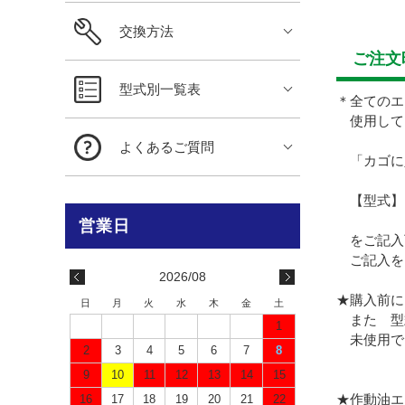
交換方法
ご注文
型式別一覧表
＊全てのエ
使用して
よくあるご質問
「カゴに
【型式】
をご記入
ご記入を
2026/08
★購入前に
日
月
火
水
木
金
土
また 型
1
未使用で
2
3
4
5
6
7
8
9
10
11
12
13
14
15
★作動油エ
16
17
18
19
20
21
22