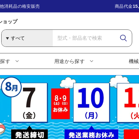
他消耗品の格安販売
商品代金
15
ショップ
ら探す
用途から探す
機械