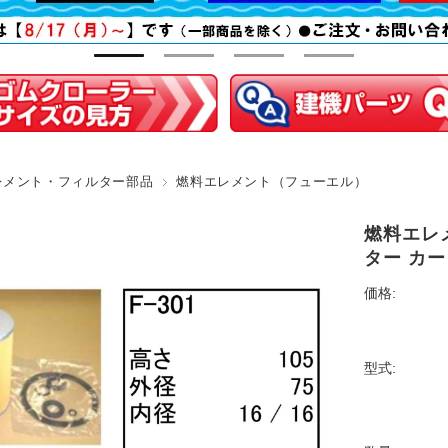
レメント・フィルター部品
燃料エレメント（フューエル）
燃料エレメ
ター カ
価格:
型式: