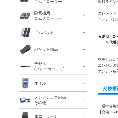
ゴムクローラー
燃料ライン
除雪機用
エレメント
ゴムクローラー
エンジンに
ゴムパット
★納期 2〜
※代引の場
バケット部品
交換しない
チゼル
エンジンの
(ブレーカーノミ)
エンジン各
オイル
交換推
メンテナンス用品
その他
・通常使用
【交換：5
座席・シート