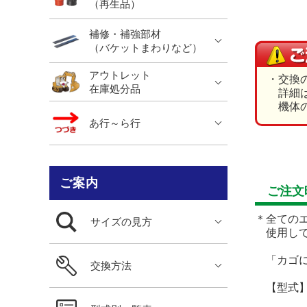
（再生品）
補修・補強部材
（バケットまわりなど）
アウトレット
・交換
在庫処分品
詳細は
機体の
あ行～ら行
ご案内
ご注文
＊全ての
サイズの見方
使用して
「カゴに
交換方法
【型式】