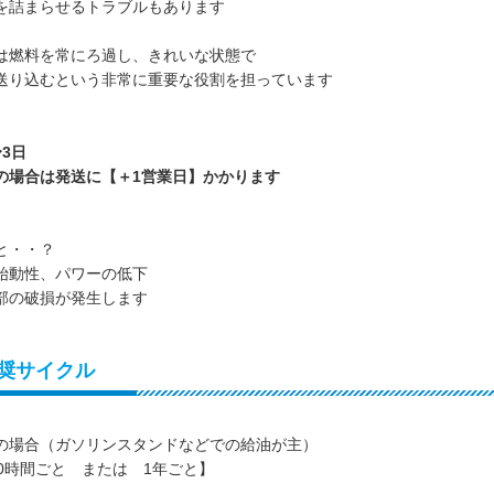
を詰まらせるトラブルもあります
は燃料を常にろ過し、きれいな状態で
送り込むという非常に重要な役割を担っています
3日
合は発送に【＋1営業日】かかります
と・・？
始動性、パワーの低下
部の破損が発生します
奨サイクル
の場合（ガソリンスタンドなどでの給油が主）
00時間ごと または 1年ごと】