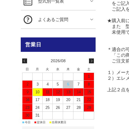
型式別一覧表
をご記入
ご記入を
よくあるご質問
★購入前
また 型
未使用で
＊適合の
「この商
2026/08
ご注文前
日
月
火
水
木
金
土
１）メー
1
２）エレ
2
3
4
5
6
7
8
上記２点
9
10
11
12
13
14
15
16
17
18
19
20
21
22
23
24
25
26
27
28
29
30
31
■
■
■
今日
定休日
出荷休業日