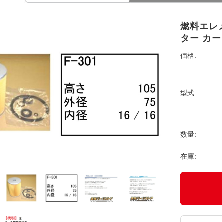
燃料エレメ
ター カ
価格:
型式:
数量:
在庫: