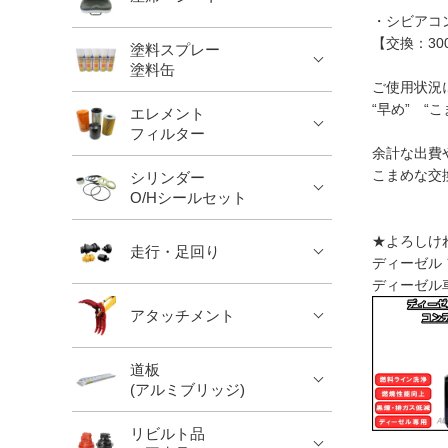
・シビアコ
【交換：3
塗料スプレー
塗料缶
ご使用状況
“早め” 
エレメント
フィルター
余計な出費
こまめな交
シリンダー
O/Hシールセット
★よろしけ
走行・足回り
ディーゼル フ
ディーゼル
アタッチメント
道板
(アルミブリッジ)
リビルト品