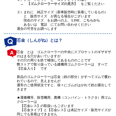
→
【ゴムクローラーサイズの見方】
をご覧ください
２）
まれに 純正サイズ（新車販売時に装着しているもの）
と 販売サイズ が異なる場合がございます
現在のサイズ をお調べの上、
LINE
、
こちらから
あるいは 電話 にてお問い合わせください
適合の可否をお調べします
芯金（しんがね）とは？
芯金 とは ゴムクローラーの中央にスプロケットのギザギザ
のはまる穴があいていますが
その穴の周りを鉄で補強してあるもののことです
弊ストアで取り扱っている建機用ゴムクローラーは すべて
【芯金入り】 です
新品のゴムクローラーは芯金（鉄の部分）がすべてゴムで覆わ
れているので、見えませんが
通常のご使用状況ですと、徐々にゴムがはがれて鉄が露出して
きます
★運搬機等、除雪機用、農機（コンバイン・トラクタ）用ゴム
クローラーは
【芯金レス】の取扱いもございます
【芯金タイプ】と【芯金レス】は表記サイズ・販売サイズが
同じでも装着はできません