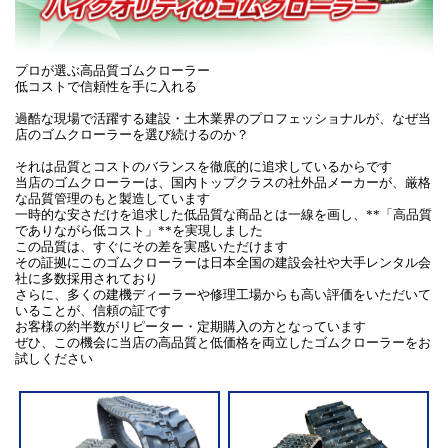
プロが選ぶ高品質ゴムクローラー
低コストで信頼性を手に入れる
過酷な現場で活躍する建設・土木業界のプロフェッショナルが、なぜ当
店のゴムクローラーを選び続けるのか？
それは品質とコストのバランスを徹底的に追求しているからです
当店のゴムクローラーは、国内トップクラスの社外品メーカーが、厳格
な品質管理のもと製造しています
一時的な安さだけを追求した低品質な商品とは一線を画し、**「高品質
でありながら低コスト」**を実現しました
この品質は、すぐにその差を実感いただけます
その証拠にこのゴムクローラーは日本全国の建設会社や大手レンタル会
社に多数採用されており
さらに、多くの建機ディーラーや修理工場からも高い評価をいただいて
いることが、信頼の証です
お客様の約半数がリピーター・定期購入の方となっています
ぜひ、この機会に当店の高品質と低価格を両立したゴムクローラーをお
試しください