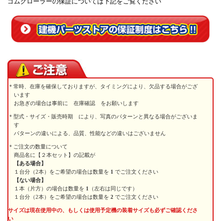
ゴムクローラーの保証については下記をご覧ください
常時、在庫を確保しておりますが、タイミングにより、欠品する場合がござ
います
お急ぎの場合は事前に 在庫確認 をお願いします
型式・サイズ・販売時期 により、写真のパターンと異なる場合がございま
す
パターンの違いによる、品質、性能などの違いはございません
ご注文の数量について
商品名に【２本セット】の記載が
【ある場合】
１台分（2本）をご希望の場合は数量を
1
でご注文ください
【ない場合】
１本（片方）の場合は数量を
1
（左右は同じです）
１台分（2本）をご希望の場合は数量を
2
でご注文ください
サイズは現在使用中の、もしくは使用予定機の装着サイズも必ずご確認くださ
い