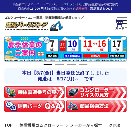
高品質ゴムクローラー・ゴムパット・エレメントなど部品他消耗品の格安販売
商品代金
15,000円
以上(税別)お買い上げで
送料無料！
現場直送もOK！
ゴムクローラー・ユンボ部品・建機重機部品の通販ショップ
カート
本日【8/7(金)】当日発送は終了しました
発送は 8/17(月)～ です
TOP
除雪機用ゴムクローラー
メーカーから探す
クボタ