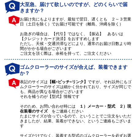
大至急、届けて欲しいのですが、どのくらいで届
きますか？
お届け先にもよりますが、最短で翌日、遅くとも ２～３営業
日（土日を除く）でお届け可能です（離島、沖縄を除く）
お急ぎの場合は、【代引】ではなく、【振込】 あるいは
【クレジットカード決済】をおすすめします
ただし、天候・交通渋滞などにより、通常のお届け日数より時
間がかかる場合がございます
ご注文を頂く際は、余裕を持って、ご注文ください
ゴムクローラーのサイズが合えば、装着できます
か？
表記のサイズは
【幅×ピッチ×リンク】
ですが、それ以外にもゴ
ムクローラーのサイズは細かく分かれており、サイズが同じで
も、商品が異なる場合がございます
それを補うのが【型式】情報です
そのため、お問い合わせ時には
１）メーカー・型式 ２）現
在装着のサイズ
をご連絡ください
たまにサイズが合っているので、ということでご注文をいただ
きましたが、結果、装着ができない、というご連絡もございま
す
サイズだけでなく、装着する型式のゴムクローラーを必ずお選