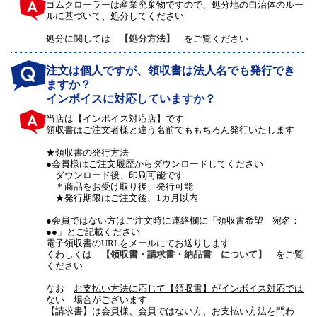
ゴムクローラーは産業廃棄物ですので、処分地の自治体のルー
ルに基づいて、処分してください
処分に関しては
【処分方法】
をご覧ください
注文は個人ですが、領収書は法人名でも発行でき
ますか？
インボイスに対応していますか？
当店は【インボイス対応店】です
領収書はご注文者様と違う名前でももちろん発行いたします
★領収書の発行方法
●会員様はご注文履歴からダウンロードしてください
ダウンロード後、印刷可能です
＊商品をお受け取り後、発行可能
★発行期限はご注文後、1カ月以内
●会員ではない方はご注文時に連絡欄に「領収書希望 宛名：
●●」とご記載ください
電子領収書のURLをメールにてお送りします
くわしくは
【領収書・請求書・納品書 について】
をご覧
ください
なお
お支払い方法に応じて【領収書】がインボイス対応では
ない
場合がございます
【請求書】は会員様、会員ではない方、お支払い方法を問わ