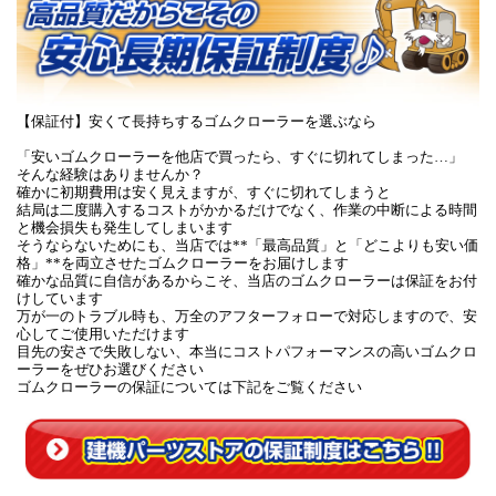
【保証付】安くて長持ちするゴムクローラーを選ぶなら
「安いゴムクローラーを他店で買ったら、すぐに切れてしまった…」
そんな経験はありませんか？
確かに初期費用は安く見えますが、すぐに切れてしまうと
結局は二度購入するコストがかかるだけでなく、作業の中断による時間
と機会損失も発生してしまいます
そうならないためにも、当店では**「最高品質」と「どこよりも安い価
格」**を両立させたゴムクローラーをお届けします
確かな品質に自信があるからこそ、当店のゴムクローラーは保証をお付
けしています
万が一のトラブル時も、万全のアフターフォローで対応しますので、安
心してご使用いただけます
目先の安さで失敗しない、本当にコストパフォーマンスの高いゴムクロ
ーラーをぜひお選びください
ゴムクローラーの保証については下記をご覧ください