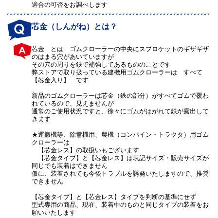
適合の可否をお調べします
芯金（しんがね）とは？
芯金 とは ゴムクローラーの中央にスプロケットのギザギザ
のはまる穴があいていますが
その穴の周りを鉄で補強してあるもののことです
弊ストアで取り扱っている建機用ゴムクローラーは すべて
【芯金入り】 です
新品のゴムクローラーは芯金（鉄の部分）がすべてゴムで覆わ
れているので、見えませんが
通常のご使用状況ですと、徐々にゴムがはがれて鉄が露出して
きます
★運搬機等、除雪機用、農機（コンバイン・トラクタ）用ゴム
クローラーは
【芯金レス】の取扱いもございます
【芯金タイプ】と【芯金レス】は表記サイズ・販売サイズが
同じでも装着はできません
仮に、装着されても今後トラブルを誘発いたしますので、推奨
できません
【芯金タイプ】と【芯金レス】タイプを判断の基準にせず
型式専用の商品、現在、装着中のものと同じタイプの装着をお
願いいたします