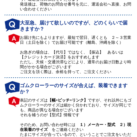
発送後は、荷物のお問合せ番号を元に、運送会社へ直接、お問
い合わせください
大至急、届けて欲しいのですが、どのくらいで届
きますか？
お届け先にもよりますが、最短で翌日、遅くとも ２～３営業
日（土日を除く）でお届け可能です（離島、沖縄を除く）
お急ぎの場合は、【代引】ではなく、【振込】 あるいは
【クレジットカード決済】をおすすめします
ただし、天候・交通渋滞などにより、通常のお届け日数より時
間がかかる場合がございます
ご注文を頂く際は、余裕を持って、ご注文ください
ゴムクローラーのサイズが合えば、装着できます
か？
表記のサイズは
【幅×ピッチ×リンク】
ですが、それ以外にもゴ
ムクローラーのサイズは細かく分かれており、サイズが同じで
も、商品が異なる場合がございます
それを補うのが【型式】情報です
そのため、お問い合わせ時には
１）メーカー・型式 ２）現
在装着のサイズ
をご連絡ください
たまにサイズが合っているので、ということでご注文をいただ