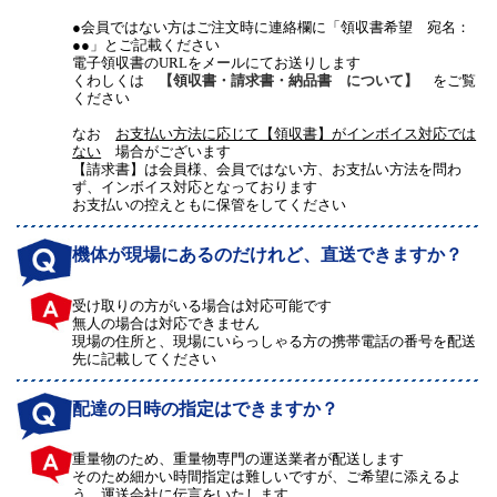
●会員ではない方はご注文時に連絡欄に「領収書希望 宛名：
●●」とご記載ください
電子領収書のURLをメールにてお送りします
くわしくは
【領収書・請求書・納品書 について】
をご覧
ください
なお
お支払い方法に応じて【領収書】がインボイス対応では
ない
場合がございます
【請求書】は会員様、会員ではない方、お支払い方法を問わ
ず、インボイス対応となっております
お支払いの控えともに保管をしてください
機体が現場にあるのだけれど、直送できますか？
受け取りの方がいる場合は対応可能です
無人の場合は対応できません
現場の住所と、現場にいらっしゃる方の携帯電話の番号を配送
先に記載してください
配達の日時の指定はできますか？
重量物のため、重量物専門の運送業者が配送します
そのため細かい時間指定は難しいですが、ご希望に添えるよ
う、運送会社に伝言をいたします