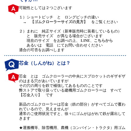
可能性としては２つございます
１）
ショートピッチ と ロングピッチの違い
→
【ゴムクローラーサイズの見方】
をご覧ください
２）
まれに 純正サイズ（新車販売時に装着しているもの）
と 販売サイズ が異なる場合がございます
現在のサイズ をお調べの上、
LINE
、
こちらから
あるいは 電話 にてお問い合わせください
適合の可否をお調べします
芯金（しんがね）とは？
芯金 とは ゴムクローラーの中央にスプロケットのギザギザ
のはまる穴があいていますが
その穴の周りを鉄で補強してあるもののことです
弊ストアで取り扱っている建機用ゴムクローラーは すべて
【芯金入り】 です
新品のゴムクローラーは芯金（鉄の部分）がすべてゴムで覆わ
れているので、見えませんが
通常のご使用状況ですと、徐々にゴムがはがれて鉄が露出して
きます
★運搬機等、除雪機用、農機（コンバイン・トラクタ）用ゴム