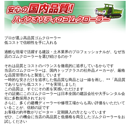
プロが選ぶ高品質ゴムクローラー
低コストで信頼性を手に入れる
過酷な現場で活躍する建設・土木業界のプロフェッショナルが、なぜ当
店のゴムクローラーを選び続けるのか？
それは品質とコストのバランスを徹底的に追求しているからです
当店のゴムクローラーは、国内トップクラスの社外品メーカーが、厳格
な品質管理のもと製造しています
一時的な安さだけを追求した低品質な商品とは一線を画し、**「高品質
でありながら低コスト」**を実現しました
この品質は、すぐにその差を実感いただけます
その証拠にこのゴムクローラーは日本全国の建設会社や大手レンタル会
社に多数採用されており
さらに、多くの建機ディーラーや修理工場からも高い評価をいただいて
いることが、信頼の証です
お客様の約半数がリピーター・定期購入の方となっています
ぜひ、この機会に当店の高品質と低価格を両立したゴムクローラーをお
試しください