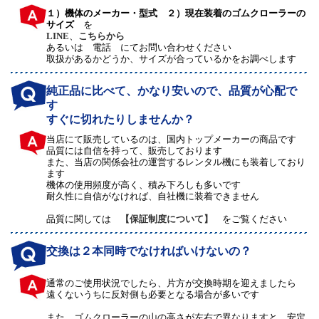
１）機体のメーカー・型式 ２）現在装着のゴムクローラーの
サイズ
を
LINE
、
こちらから
あるいは 電話 にてお問い合わせください
取扱があるかどうか、サイズが合っているかをお調べします
純正品に比べて、かなり安いので、品質が心配で
す
すぐに切れたりしませんか？
当店にて販売しているのは、国内トップメーカーの商品です
品質には自信を持って、販売しております
また、当店の関係会社の運営するレンタル機にも装着しており
ます
機体の使用頻度が高く、積み下ろしも多いです
耐久性に自信がなければ、自社機に装着できません
品質に関しては
【保証制度について】
をご覧ください
交換は２本同時でなければいけないの？
通常のご使用状況でしたら、片方が交換時期を迎えましたら
遠くないうちに反対側も必要となる場合が多いです
また、ゴムクローラーの山の高さが左右で異なりますと、安定