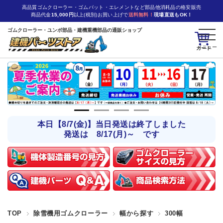
高品質ゴムクローラー・ゴムパット・エレメントなど部品他消耗品の格安販売
商品代金
15,000円
以上(税別)お買い上げで
送料無料！
現場直送もOK！
ゴムクローラー・ユンボ部品・建機重機部品の通販ショップ
カート
本日【8/7(金)】当日発送は終了しました
発送は 8/17(月)～ です
TOP
除雪機用ゴムクローラー
幅から探す
300幅