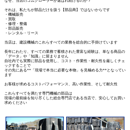
なぜ、当店のゴムクローラーが選ばれ続けるのか？
それは、私たちが部品だけを扱う【部品商】ではないからです
・機械販売
・買取
・修理・整備
・部品販売
・レンタル・リース
当店は、建設機械のこれらすべての業務を総合的に手掛けています
長年にわたり、すべての業務で蓄積された豊富な経験は、単なる商品の
「データ」や「知識」に留まりません
自社内でも実際に部品を使用し、コスト・作業性・耐久性を厳しくチェ
ックすることで
その先にある**「現場で本当に必要な本物」を見極める力**となってい
ます
お客様が求めるコストパフォーマンス、高い作業性、そして耐久性
これらすべてを満たす専門機械の部品は
現場の最前線を知り尽くした総合専門店である当店で、安心してお買い
求めください