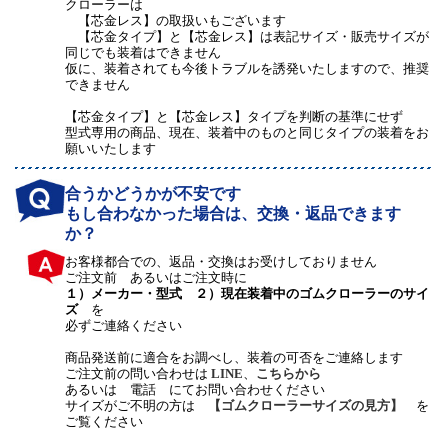
クローラーは
【芯金レス】の取扱いもございます
【芯金タイプ】と【芯金レス】は表記サイズ・販売サイズが
同じでも装着はできません
仮に、装着されても今後トラブルを誘発いたしますので、推奨
できません
【芯金タイプ】と【芯金レス】タイプを判断の基準にせず
型式専用の商品、現在、装着中のものと同じタイプの装着をお
願いいたします
合うかどうかが不安です
もし合わなかった場合は、交換・返品できます
か？
お客様都合での、返品・交換はお受けしておりません
ご注文前 あるいはご注文時に
１）メーカー・型式 ２）現在装着中のゴムクローラーのサイ
ズ
を
必ずご連絡ください
商品発送前に適合をお調べし、装着の可否をご連絡します
ご注文前の問い合わせは
LINE
、
こちらから
あるいは 電話 にてお問い合わせください
サイズがご不明の方は
【ゴムクローラーサイズの見方】
を
ご覧ください