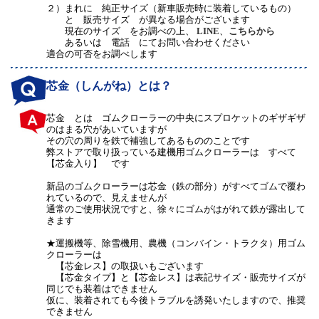
２）
まれに 純正サイズ（新車販売時に装着しているもの）
と 販売サイズ が異なる場合がございます
現在のサイズ をお調べの上、
LINE
、
こちらから
あるいは 電話 にてお問い合わせください
適合の可否をお調べします
芯金（しんがね）とは？
芯金 とは ゴムクローラーの中央にスプロケットのギザギザ
のはまる穴があいていますが
その穴の周りを鉄で補強してあるもののことです
弊ストアで取り扱っている建機用ゴムクローラーは すべて
【芯金入り】 です
新品のゴムクローラーは芯金（鉄の部分）がすべてゴムで覆わ
れているので、見えませんが
通常のご使用状況ですと、徐々にゴムがはがれて鉄が露出して
きます
★運搬機等、除雪機用、農機（コンバイン・トラクタ）用ゴム
クローラーは
【芯金レス】の取扱いもございます
【芯金タイプ】と【芯金レス】は表記サイズ・販売サイズが
同じでも装着はできません
仮に、装着されても今後トラブルを誘発いたしますので、推奨
できません