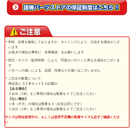
常時、在庫を確保しておりますが、タイミングにより、欠品する場合がござ
います
お急ぎの場合は事前に 在庫確認 をお願いします
型式・サイズ・販売時期 により、写真のパターンと異なる場合がございま
す
パターンの違いによる、品質、性能などの違いはございません
ご注文の数量について
商品名に【２本セット】の記載が
【ある場合】
１台分（2本）をご希望の場合は数量を
1
でご注文ください
【ない場合】
１本（片方）の場合は数量を
1
（左右は同じです）
１台分（2本）をご希望の場合は数量を
2
でご注文ください
サイズは現在使用中の、もしくは使用予定機の装着サイズも必ずご確認くださ
い