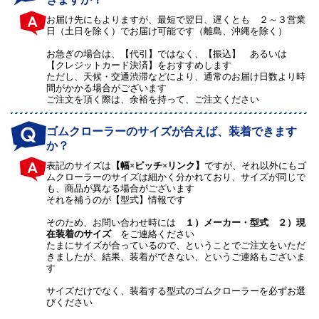
お届け先にもよりますが、最短で翌日、遅くとも ２～３営業
日（土日を除く）でお届け可能です（離島、沖縄を除く）
お急ぎの場合は、【代引】ではなく、【振込】 あるいは
【クレジットカード決済】をおすすめします
ただし、天候・交通渋滞などにより、通常のお届け日数より時
間がかかる場合がございます
ご注文を頂く際は、余裕を持って、ご注文ください
ゴムクローラーのサイズが合えば、装着できます
か？
表記のサイズは
【幅×ピッチ×リンク】
ですが、それ以外にもゴ
ムクローラーのサイズは細かく分かれており、サイズが同じで
も、商品が異なる場合がございます
それを補うのが【型式】情報です
そのため、お問い合わせ時には
１）メーカー・型式 ２）現
在装着のサイズ
をご連絡ください
たまにサイズが合っているので、ということでご注文をいただ
きましたが、結果、装着ができない、というご連絡もございま
す
サイズだけでなく、装着する型式のゴムクローラーを必ずお選
びください