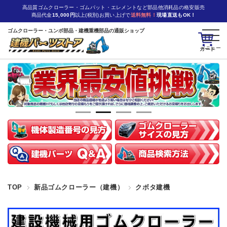
高品質ゴムクローラー・ゴムパット・エレメントなど部品他消耗品の格安販売
商品代金
15,000円
以上(税別)お買い上げで
送料無料！
現場直送もOK！
ゴムクローラー・ユンボ部品・建機重機部品の通販ショップ
カート
TOP
新品ゴムクローラー（建機）
クボタ建機