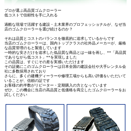
プロが選ぶ高品質ゴムクローラー
低コストで信頼性を手に入れる
過酷な現場で活躍する建設・土木業界のプロフェッショナルが、なぜ当
店のゴムクローラーを選び続けるのか？
それは品質とコストのバランスを徹底的に追求しているからです
当店のゴムクローラーは、国内トップクラスの社外品メーカーが、厳格
な品質管理のもと製造しています
一時的な安さだけを追求した低品質な商品とは一線を画し、**「高品質
でありながら低コスト」**を実現しました
この品質は、すぐにその差を実感いただけます
その証拠にこのゴムクローラーは日本全国の建設会社や大手レンタル会
社に多数採用されており
さらに、多くの建機ディーラーや修理工場からも高い評価をいただいて
いることが、信頼の証です
お客様の約半数がリピーター・定期購入の方となっています
ぜひ、この機会に当店の高品質と低価格を両立したゴムクローラーをお
試しください