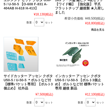
エレメント セット クボタ U50-
18S ツース盤 縦ピン 4枚セット
5 / U-50-5 【O-608 F-831 A-
【ワイド幅】 【強化版】 平爪
404AB H-618 H-413】
フラットチップ 越後製 ★入荷し
ました
¥18,130
(税込)
希望小売価格:
¥49,500
(税込)
数量：
セット
¥18,800
(税込)
商品を見る
サイドカッター アッセン クボタ
インカッター アッセン クボタ
U50-5 / U-50-5 ＊ボルトなど付
U50-5 / U-50-5 【ボルト3個止
【標準バケット専用】【ボルト3
め】 ボルトなど付 標準バケット
個止め】 社外品
専用 越後 新品
¥7,500
(税込)
¥12,100
(税込)
数量：
セット
数量：
セット