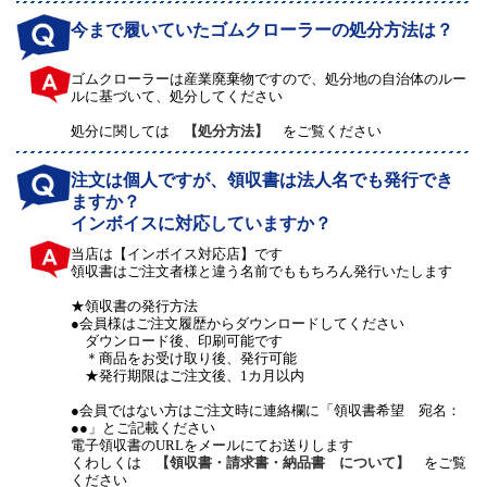
今まで履いていたゴムクローラーの処分方法は？
ゴムクローラーは産業廃棄物ですので、処分地の自治体のルー
ルに基づいて、処分してください
処分に関しては
【処分方法】
をご覧ください
注文は個人ですが、領収書は法人名でも発行でき
ますか？
インボイスに対応していますか？
当店は【インボイス対応店】です
領収書はご注文者様と違う名前でももちろん発行いたします
★領収書の発行方法
●会員様はご注文履歴からダウンロードしてください
ダウンロード後、印刷可能です
＊商品をお受け取り後、発行可能
★発行期限はご注文後、1カ月以内
●会員ではない方はご注文時に連絡欄に「領収書希望 宛名：
●●」とご記載ください
電子領収書のURLをメールにてお送りします
くわしくは
【領収書・請求書・納品書 について】
をご覧
ください