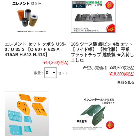
エレメント セット クボタ U35-
18S ツース盤 縦ピン 4枚セット
3 / U-35-3 【O-607 F-629 A-
【ワイド幅】 【強化版】 平爪
415AB H-613 H-413】
フラットチップ 越後製 ★入荷し
ました
¥14,260
(税込)
希望小売価格:
¥49,500
(税込)
数量：
セット
¥18,800
(税込)
商品を見る