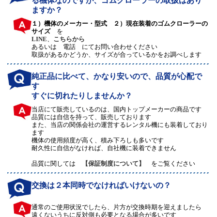
る機体なのですが、ゴムクローラーの取扱はあり
ますか？
１）機体のメーカー・型式 ２）現在装着のゴムクローラーの
サイズ
を
LINE
、
こちらから
あるいは 電話 にてお問い合わせください
取扱があるかどうか、サイズが合っているかをお調べします
純正品に比べて、かなり安いので、品質が心配で
す
すぐに切れたりしませんか？
当店にて販売しているのは、国内トップメーカーの商品です
品質には自信を持って、販売しております
また、当店の関係会社の運営するレンタル機にも装着しており
ます
機体の使用頻度が高く、積み下ろしも多いです
耐久性に自信がなければ、自社機に装着できません
品質に関しては
【保証制度について】
をご覧ください
交換は２本同時でなければいけないの？
通常のご使用状況でしたら、片方が交換時期を迎えましたら
遠くないうちに反対側も必要となる場合が多いです