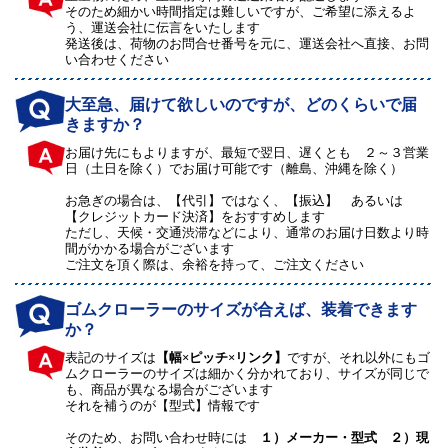
そのため細かい時間指定は難しいですが、ご希望に添えるよ
う、運送会社に伝言をいたします
発送後は、荷物のお問合せ番号を元に、運送会社へ直接、お問
い合わせください
大至急、届けて欲しいのですが、どのくらいで届
きますか？
お届け先にもよりますが、最短で翌日、遅くとも ２～３営業
日（土日を除く）でお届け可能です（離島、沖縄を除く）
お急ぎの場合は、【代引】ではなく、【振込】 あるいは
【クレジットカード決済】をおすすめします
ただし、天候・交通渋滞などにより、通常のお届け日数より時
間がかかる場合がございます
ご注文を頂く際は、余裕を持って、ご注文ください
ゴムクローラーのサイズが合えば、装着できます
か？
表記のサイズは
【幅×ピッチ×リンク】
ですが、それ以外にもゴ
ムクローラーのサイズは細かく分かれており、サイズが同じで
も、商品が異なる場合がございます
それを補うのが【型式】情報です
そのため、お問い合わせ時には
１）メーカー・型式 ２）現