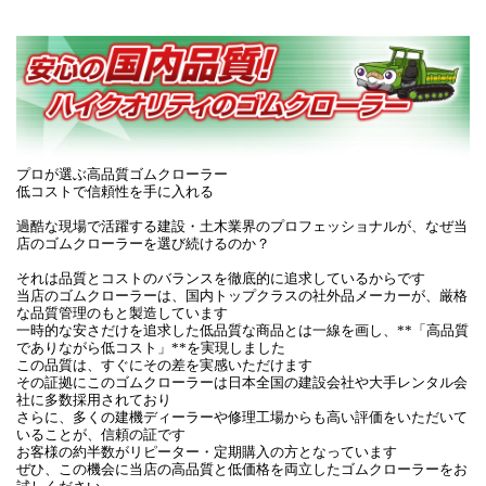
プロが選ぶ高品質ゴムクローラー
低コストで信頼性を手に入れる
過酷な現場で活躍する建設・土木業界のプロフェッショナルが、なぜ当
店のゴムクローラーを選び続けるのか？
それは品質とコストのバランスを徹底的に追求しているからです
当店のゴムクローラーは、国内トップクラスの社外品メーカーが、厳格
な品質管理のもと製造しています
一時的な安さだけを追求した低品質な商品とは一線を画し、**「高品質
でありながら低コスト」**を実現しました
この品質は、すぐにその差を実感いただけます
その証拠にこのゴムクローラーは日本全国の建設会社や大手レンタル会
社に多数採用されており
さらに、多くの建機ディーラーや修理工場からも高い評価をいただいて
いることが、信頼の証です
お客様の約半数がリピーター・定期購入の方となっています
ぜひ、この機会に当店の高品質と低価格を両立したゴムクローラーをお