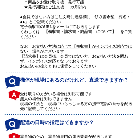
＊商品をお受け取り後、発行可能
★発行期限はご注文後、1カ月以内
●会員ではない方はご注文時に連絡欄に「領収書希望 宛名：
●●」とご記載ください
電子領収書のURLをメールにてお送りします
くわしくは
【領収書・請求書・納品書 について】
をご覧
ください
なお
お支払い方法に応じて【領収書】がインボイス対応では
ない
場合がございます
【請求書】は会員様、会員ではない方、お支払い方法を問わ
ず、インボイス対応となっております
お支払いの控えともに保管をしてください
機体が現場にあるのだけれど、直送できますか？
受け取りの方がいる場合は対応可能です
無人の場合は対応できません
現場の住所と、現場にいらっしゃる方の携帯電話の番号を配送
先に記載してください
配達の日時の指定はできますか？
重量物のため、重量物専門の運送業者が配送します