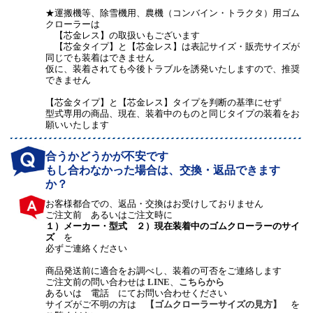
★運搬機等、除雪機用、農機（コンバイン・トラクタ）用ゴム
クローラーは
【芯金レス】の取扱いもございます
【芯金タイプ】と【芯金レス】は表記サイズ・販売サイズが
同じでも装着はできません
仮に、装着されても今後トラブルを誘発いたしますので、推奨
できません
【芯金タイプ】と【芯金レス】タイプを判断の基準にせず
型式専用の商品、現在、装着中のものと同じタイプの装着をお
願いいたします
合うかどうかが不安です
もし合わなかった場合は、交換・返品できます
か？
お客様都合での、返品・交換はお受けしておりません
ご注文前 あるいはご注文時に
１）メーカー・型式 ２）現在装着中のゴムクローラーのサイ
ズ
を
必ずご連絡ください
商品発送前に適合をお調べし、装着の可否をご連絡します
ご注文前の問い合わせは
LINE
、
こちらから
あるいは 電話 にてお問い合わせください
サイズがご不明の方は
【ゴムクローラーサイズの見方】
を