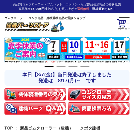
高品質ゴムクローラー・ゴムパット・エレメントなど部品他消耗品の格安販売
商品代金
15,000円
以上(税別)お買い上げで
送料無料！
現場直送もOK！
ゴムクローラー・ユンボ部品・建機重機部品の通販ショップ
カート
本日【8/7(金)】当日発送は終了しました
発送は 8/17(月)～ です
TOP
新品ゴムクローラー（建機）
クボタ建機