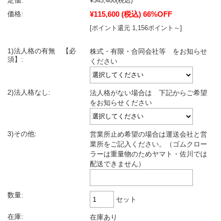
定価:
¥345,400
(税込)
¥115,600
(税込)
66%OFF
価格:
[ポイント還元 1,156ポイント～]
1)法人格の有無 【必
株式・有限・合同会社等 をお知らせ
須】:
ください
2)法人格なし:
法人格がない場合は 下記からご希望
をお知らせください
3)その他:
営業所止め希望の場合は運送会社と営
業所をご記入ください。（ゴムクロー
ラーは重量物のためヤマト・佐川では
配送できません）
数量:
セット
在庫:
在庫あり