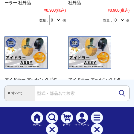
ーラー 社外品
社外品
¥8,900
(税込)
¥8,900
(税込)
数量：
個
数量：
個
アイドラー アッセン クボタ
アイドラー アッセン クボタ
U35-3 / U-35-3 ＊ボルトなど付
U35-3 / U-35-3 ＊ボルトなど付
【ゴムクローラー用】 誘導輪 社
【鉄シュー用】 誘導輪 社外品
外品
¥58,700
(税込)
¥58,700
(税込)
数量：
個
数量：
個
ホーム
カート
マイページ